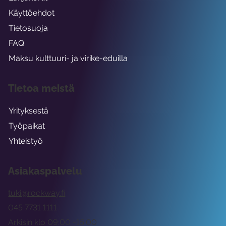
Käyttöehdot
Tietosuoja
FAQ
Maksu kulttuuri- ja virike-eduilla
Tietoa meistä
Yrityksestä
Työpaikat
Yhteistyö
Asiakaspalvelu
tuki@rockway.fi
045 7731 1111
Arkisin klo 09:00 -15:00