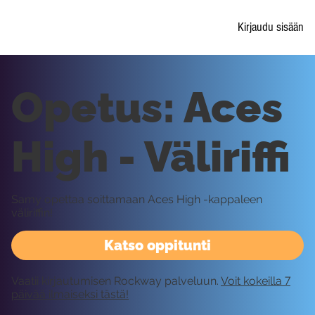
Kirjaudu sisään
Opetus: Aces
High - Väliriffi
Samy opettaa soittamaan Aces High -kappaleen
väliriffin!
Katso oppitunti
Vaatii kirjautumisen Rockway palveluun.
Voit kokeilla 7
päivää ilmaiseksi tästä!