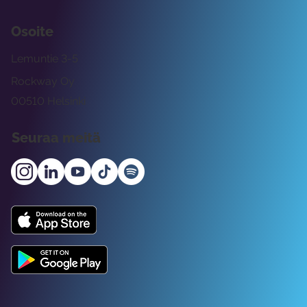
Osoite
Lemuntie 3-5
Rockway Oy
00510 Helsinki
Seuraa meitä