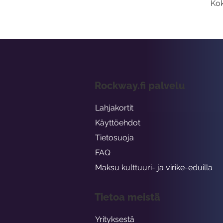
Kok
Rockway.fi palvelu
Lahjakortit
Käyttöehdot
Tietosuoja
FAQ
Maksu kulttuuri- ja virike-eduilla
Tietoa meistä
Yrityksestä