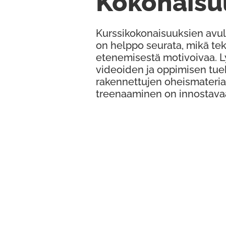
Kokonaisu
Kurssikokonaisuuksien avul
on helppo seurata, mikä te
etenemisestä motivoivaa. 
videoiden ja oppimisen tue
rakennettujen oheismateria
treenaaminen on innostava