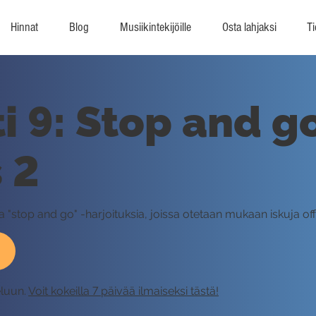
Hinnat
Blog
Musiikintekijöille
Osta lahjaksi
Ti
i 9: Stop and g
 2
a "stop and go" -harjoituksia, joissa otetaan mukaan iskuja off-
eluun.
Voit kokeilla 7 päivää ilmaiseksi tästä!