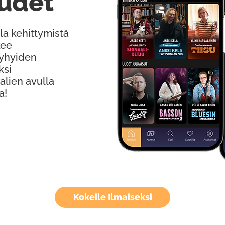
udet
la kehittymistä
kee
Lyhyiden
ksi
alien avulla
a!
Kokeile Ilmaiseksi