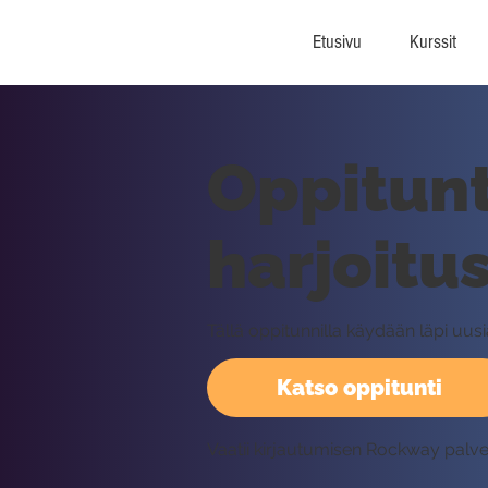
Etusivu
Kurssit
Oppitunt
harjoitus
Tällä oppitunnilla käydään läpi uusi
Katso oppitunti
Vaatii kirjautumisen Rockway palv