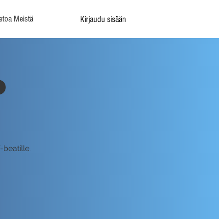
etoa Meistä
Kirjaudu sisään
o
beatille.