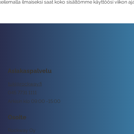
eilemalla ilmaiseksi saat koko sisältömme käyttöösi viikon aja
Asiakaspalvelu
tuki@rockway.fi
045 7731 1111
Arkisin klo 09:00 -15:00
Osoite
Rockway Oy