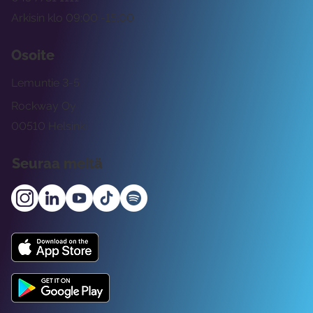
Arkisin klo 09:00 -15:00
Osoite
Lemuntie 3-5
Rockway Oy
00510 Helsinki
Seuraa meitä