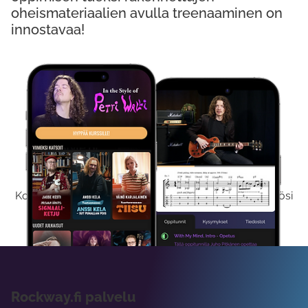
oheismateriaalien avulla treenaaminen on
innostavaa!
Kokeile Ilmaiseksi
Kokeilemalla ilmaiseksi saat koko sisältömme käyttöösi
viikon ajaksi.
Rockway.fi palvelu