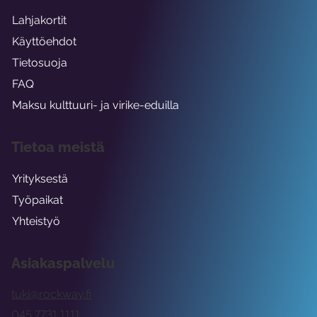
Lahjakortit
Käyttöehdot
Tietosuoja
FAQ
Maksu kulttuuri- ja virike-eduilla
Tietoa meistä
Yrityksestä
Työpaikat
Yhteistyö
Asiakaspalvelu
tuki@rockway.fi
045 7731 1111