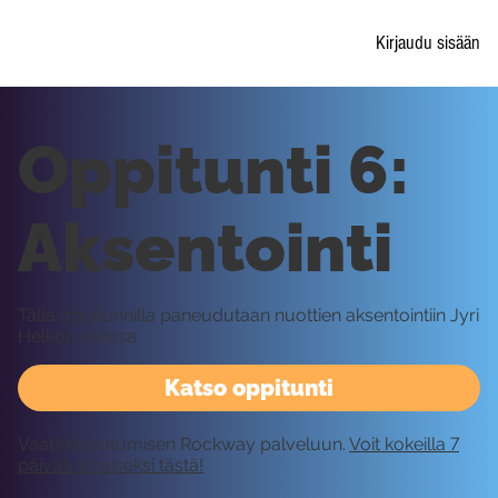
Kirjaudu sisään
Oppitunti 6:
Aksentointi
Tällä oppitunnilla paneudutaan nuottien aksentointiin Jyri
Helkon kanssa.
Katso oppitunti
Vaatii kirjautumisen Rockway palveluun.
Voit kokeilla 7
päivää ilmaiseksi tästä!