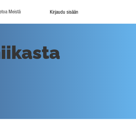
etoa Meistä
Kirjaudu sisään
iikasta