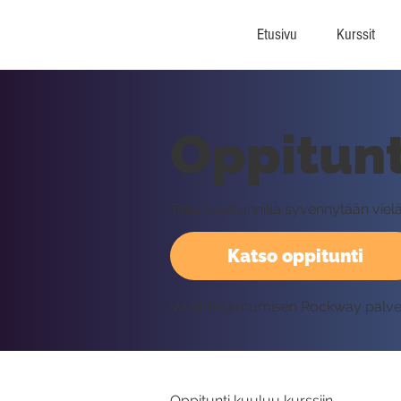
Etusivu
Kurssit
Oppitunt
Tällä oppitunnilla syvennytään viel
Katso oppitunti
Vaatii kirjautumisen Rockway palv
Oppitunti kuuluu kurssiin