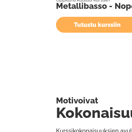
Metallibasso - Nop
Tutustu kurssiin
Motivoivat
Kokonaisu
Kurssikokonaisuuksien avul