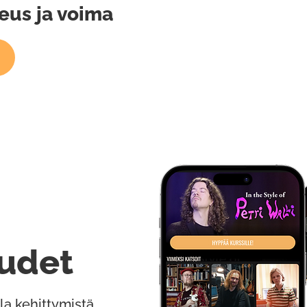
eus ja voima
udet
la kehittymistä