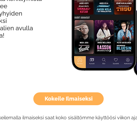
kee
Lyhyiden
ksi
alien avulla
a!
Kokeile Ilmaiseksi
eilemalla ilmaiseksi saat koko sisältömme käyttöösi viikon aja