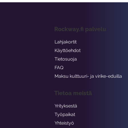
Rockway.fi palvelu
Lahjakortit
Käyttöehdot
Tietosuoja
FAQ
Maksu kulttuuri- ja virike-eduilla
Tietoa meistä
Yrityksestä
Työpaikat
Yhteistyö