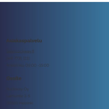
Asiakaspalvelu
tuki@rockway.fi
045 7731 1111
Arkisin klo 09:00 -15:00
Osoite
Rockway Oy
Lemuntie 3-5
00510 Helsinki