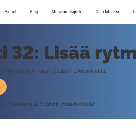
Hinnat
Blog
Musiikintekijöille
Osta lahjaksi
Ti
i 32: Lisää rytm
ä enemmän rytmiikkaan jaollisten lukujen kautta.
eluun.
Voit kokeilla 7 päivää ilmaiseksi tästä!