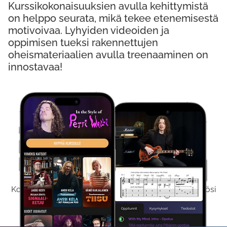
Kurssikokonaisuuksien avulla kehittymistä
on helppo seurata, mikä tekee etenemisestä
motivoivaa. Lyhyiden videoiden ja
oppimisen tueksi rakennettujen
oheismateriaalien avulla treenaaminen on
innostavaa!
Kokeile Ilmaiseksi
Kokeilemalla ilmaiseksi saat koko sisältömme käyttöösi
viikon ajaksi.