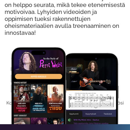
on helppo seurata, mikä tekee etenemisestä
motivoivaa. Lyhyiden videoiden ja
oppimisen tueksi rakennettujen
oheismateriaalien avulla treenaaminen on
innostavaa!
Kokeile Ilmaiseksi
Kokeilemalla ilmaiseksi saat koko sisältömme käyttöösi
viikon ajaksi.