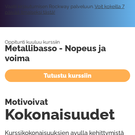
Vaatii kirjautumisen Rockway palveluun.
Voit kokeilla 7
päivää ilmaiseksi tästä!
Oppitunti kuuluu kurssiin
Metallibasso - Nopeus ja
voima
Tutustu kurssiin
Motivoivat
Kokonaisuudet
Kurssikokonaisuuksien avulla kehittymistä