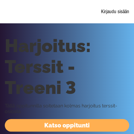
Kirjaudu sisään
Harjoitus:
Terssit -
Treeni 3
Tällä oppitunnilla soitetaan kolmas harjoitus terssit-
osiosta.
Katso oppitunti