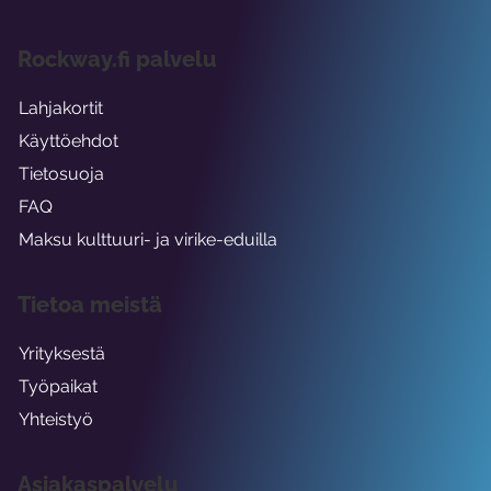
Rockway.fi palvelu
Lahjakortit
Käyttöehdot
Tietosuoja
FAQ
Maksu kulttuuri- ja virike-eduilla
Tietoa meistä
Yrityksestä
Työpaikat
Yhteistyö
Asiakaspalvelu