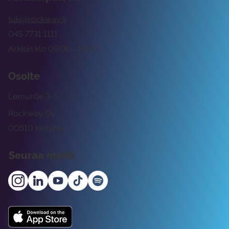
tuki@rockway.fi
045 7731 1111
Arkisin klo 09:00 -15:00
Osoite
Lemuntie 3-5
Rockway Oy
00510 Helsinki
Seuraa meitä