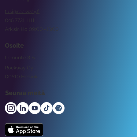
tuki@rockway.fi
045 7731 1111
Arkisin klo 09:00 -15:00
Osoite
Lemuntie 3-5
Rockway Oy
00510 Helsinki
Seuraa meitä