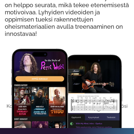
on helppo seurata, mikä tekee etenemisestä
motivoivaa. Lyhyiden videoiden ja
oppimisen tueksi rakennettujen
oheismateriaalien avulla treenaaminen on
innostavaa!
Kokeile Ilmaiseksi
Kokeilemalla ilmaiseksi saat koko sisältömme käyttöösi
viikon ajaksi.