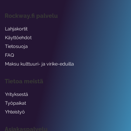
Rockway.fi palvelu
Lahjakortit
Käyttöehdot
Tietosuoja
FAQ
Maksu kulttuuri- ja virike-eduilla
Tietoa meistä
Yrityksestä
Työpaikat
Yhteistyö
Asiakaspalvelu