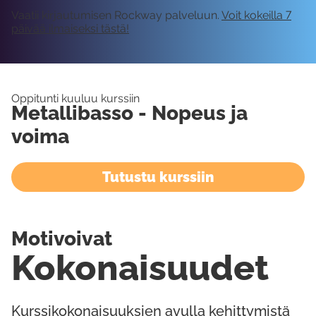
Vaatii kirjautumisen Rockway palveluun.
Voit kokeilla 7
päivää ilmaiseksi tästä!
Oppitunti kuuluu kurssiin
Metallibasso - Nopeus ja
voima
Tutustu kurssiin
Motivoivat
Kokonaisuudet
Kurssikokonaisuuksien avulla kehittymistä