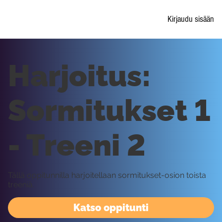
Kirjaudu sisään
Harjoitus:
Sormitukset 1
- Treeni 2
Tällä oppitunnilla harjoitellaan sormitukset-osion toista
treeniä.
Katso oppitunti