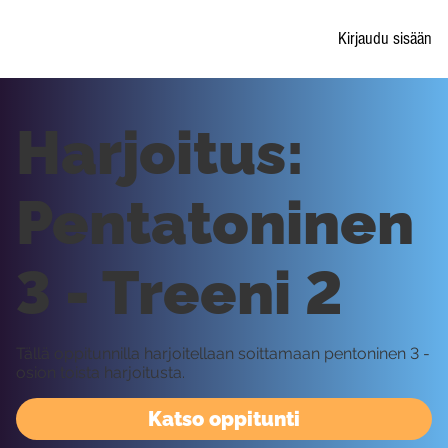
Kirjaudu sisään
Harjoitus:
Pentatoninen
3 - Treeni 2
Tällä oppitunnilla harjoitellaan soittamaan pentoninen 3 -
osion toista harjoitusta.
Katso oppitunti