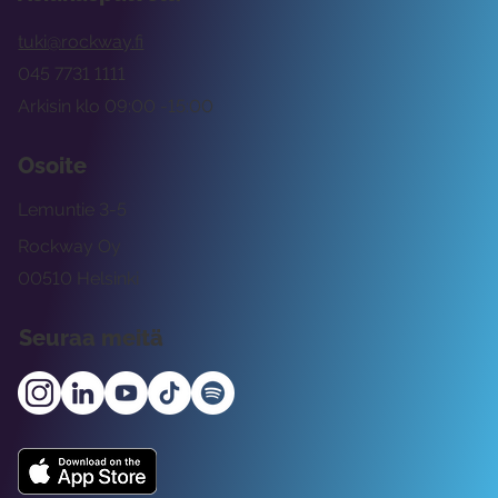
tuki@rockway.fi
045 7731 1111
Arkisin klo 09:00 -15:00
Osoite
Lemuntie 3-5
Rockway Oy
00510 Helsinki
Seuraa meitä