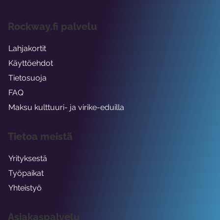
Rockway.fi palvelu
Lahjakortit
Käyttöehdot
Tietosuoja
FAQ
Maksu kulttuuri- ja virike-eduilla
Tietoa meistä
Yrityksestä
Työpaikat
Yhteistyö
Asiakaspalvelu