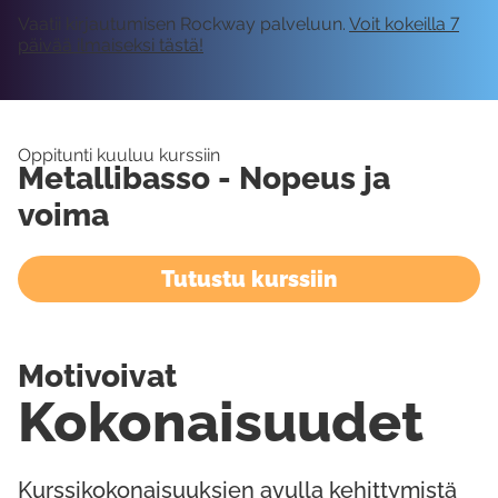
Vaatii kirjautumisen Rockway palveluun.
Voit kokeilla 7
päivää ilmaiseksi tästä!
Oppitunti kuuluu kurssiin
Metallibasso - Nopeus ja
voima
Tutustu kurssiin
Motivoivat
Kokonaisuudet
Kurssikokonaisuuksien avulla kehittymistä