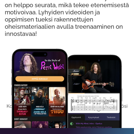
on helppo seurata, mikä tekee etenemisestä
motivoivaa. Lyhyiden videoiden ja
oppimisen tueksi rakennettujen
oheismateriaalien avulla treenaaminen on
innostavaa!
Kokeile Ilmaiseksi
Kokeilemalla ilmaiseksi saat koko sisältömme käyttöösi
viikon ajaksi.