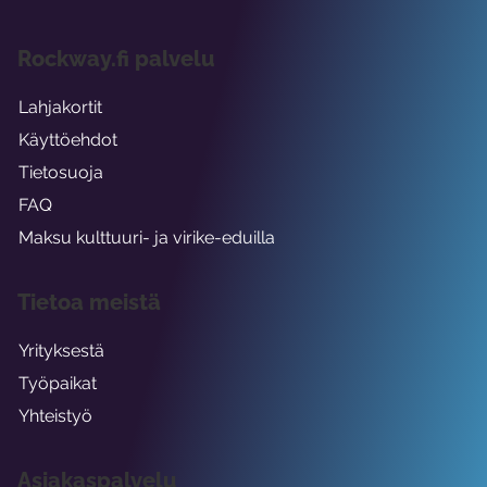
Rockway.fi palvelu
Lahjakortit
Käyttöehdot
Tietosuoja
FAQ
Maksu kulttuuri- ja virike-eduilla
Tietoa meistä
Yrityksestä
Työpaikat
Yhteistyö
Asiakaspalvelu