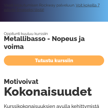
Vaatii kirjautumisen Rockway palveluun.
Voit kokeilla 7
päivää ilmaiseksi tästä!
Oppitunti kuuluu kurssiin
Metallibasso - Nopeus ja
voima
Tutustu kurssiin
Motivoivat
Kokonaisuudet
Kurssikokonaisuuksien avulla kehittymistä