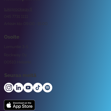
tuki@rockway.fi
045 7731 1111
Arkisin klo 09:00 -15:00
Osoite
Lemuntie 3-5
Rockway Oy
00510 Helsinki
Seuraa meitä