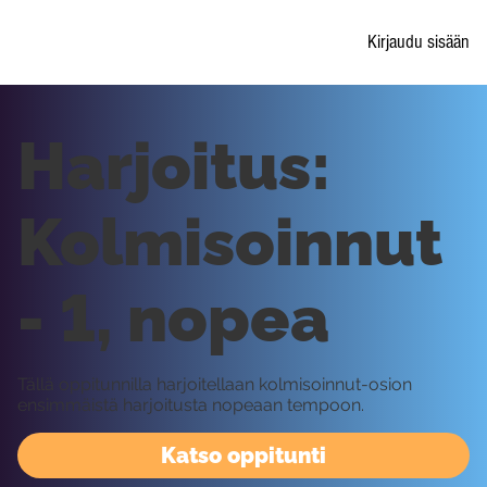
Kirjaudu sisään
Harjoitus:
Kolmisoinnut
- 1, nopea
Tällä oppitunnilla harjoitellaan kolmisoinnut-osion
ensimmäistä harjoitusta nopeaan tempoon.
Katso oppitunti