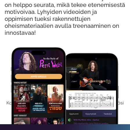
on helppo seurata, mikä tekee etenemisestä
motivoivaa. Lyhyiden videoiden ja
oppimisen tueksi rakennettujen
oheismateriaalien avulla treenaaminen on
innostavaa!
Kokeile Ilmaiseksi
Kokeilemalla ilmaiseksi saat koko sisältömme käyttöösi
viikon ajaksi.