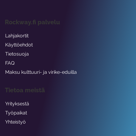
Rockway.fi palvelu
Lahjakortit
Käyttöehdot
Tietosuoja
FAQ
Maksu kulttuuri- ja virike-eduilla
Tietoa meistä
Yrityksestä
Työpaikat
Yhteistyö