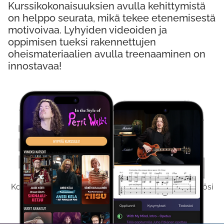
Kurssikokonaisuuksien avulla kehittymistä
on helppo seurata, mikä tekee etenemisestä
motivoivaa. Lyhyiden videoiden ja
oppimisen tueksi rakennettujen
oheismateriaalien avulla treenaaminen on
innostavaa!
Kokeile Ilmaiseksi
Kokeilemalla ilmaiseksi saat koko sisältömme käyttöösi
viikon ajaksi.