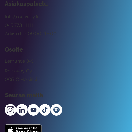
Asiakaspalvelu
tuki@rockway.fi
045 7731 1111
Arkisin klo 09:00 -15:00
Osoite
Lemuntie 3-5
Rockway Oy
00510 Helsinki
Seuraa meitä