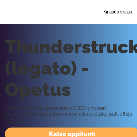
Kirjaudu sisään
Thunderstruc
(legato) -
Opetus
Tällä oppitunnilla opetellaan AC/DC-yhtyeen
Thunderstruck-kappaleen intron alkupuolisko pull-offeja
käyttäen.
Katso oppitunti