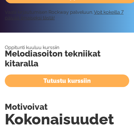
Vaatii kirjautumisen Rockway palveluun.
Voit kokeilla 7
päivää ilmaiseksi tästä!
Oppitunti kuuluu kurssiin
Melodiasoiton tekniikat
kitaralla
Tutustu kurssiin
Motivoivat
Kokonaisuudet