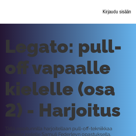
Kirjaudu sisään
Legato: pull-
off vapaalle
kielelle (osa
2) - Harjoitus
Tällä oppitunnilla harjoitellaan pull-off-tekniikkaa
vapaalle kielelle Samuli Federleyn opastuksella.