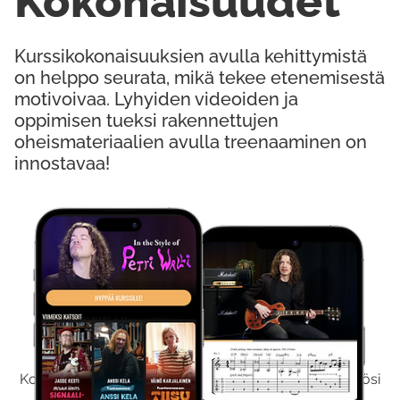
Kokonaisuudet
Kurssikokonaisuuksien avulla kehittymistä
on helppo seurata, mikä tekee etenemisestä
motivoivaa. Lyhyiden videoiden ja
oppimisen tueksi rakennettujen
oheismateriaalien avulla treenaaminen on
innostavaa!
Kokeile Ilmaiseksi
Kokeilemalla ilmaiseksi saat koko sisältömme käyttöösi
viikon ajaksi.