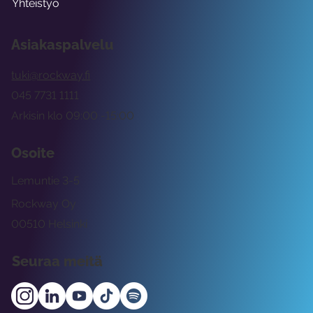
Yhteistyö
Asiakaspalvelu
tuki@rockway.fi
045 7731 1111
Arkisin klo 09:00 -15:00
Osoite
Lemuntie 3-5
Rockway Oy
00510 Helsinki
Seuraa meitä