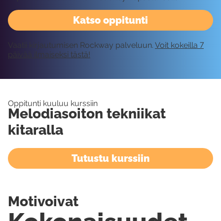
Katso oppitunti
Vaatii kirjautumisen Rockway palveluun.
Voit kokeilla 7
päivää ilmaiseksi tästä!
Oppitunti kuuluu kurssiin
Melodiasoiton tekniikat
kitaralla
Tutustu kurssiin
Motivoivat