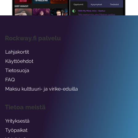
Rockway.fi palvelu
Lahjakortit
Käyttöehdot
Tietosuoja
FAQ
Maksu kulttuuri- ja virike-eduilla
Tietoa meistä
Yrityksestä
Työpaikat