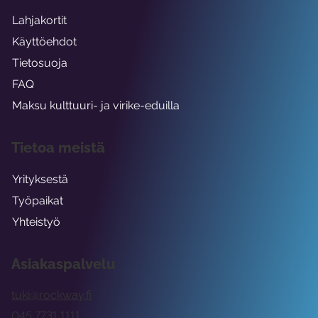
Lahjakortit
Käyttöehdot
Tietosuoja
FAQ
Maksu kulttuuri- ja virike-eduilla
Tietoa meistä
Yrityksestä
Työpaikat
Yhteistyö
Asiakaspalvelu
tuki@rockway.fi
045 7731 1111