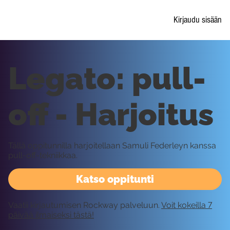
Kirjaudu sisään
Legato: pull-
off - Harjoitus
Tällä oppitunnilla harjoitellaan Samuli Federleyn kanssa
pull-off-tekniikkaa.
Katso oppitunti
Vaatii kirjautumisen Rockway palveluun.
Voit kokeilla 7
päivää ilmaiseksi tästä!