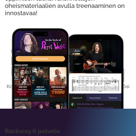
oheismateriaalien avulla treenaaminen on
innostavaa!
Kokeile Ilmaiseksi
Kokeilemalla ilmaiseksi saat koko sisältömme käyttöösi
viikon ajaksi.
Rockway.fi palvelu