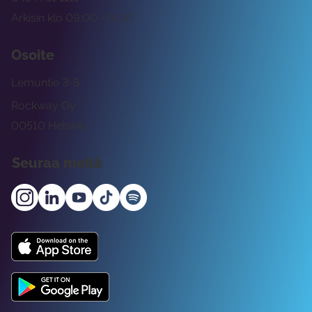
Arkisin klo 09:00 -15:00
Osoite
Lemuntie 3-5
Rockway Oy
00510 Helsinki
Seuraa meitä