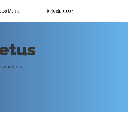
etoa Meistä
Kirjaudu sisään
etus
aramelodia.