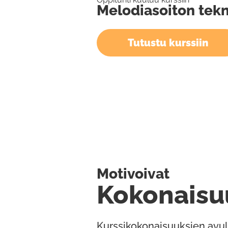
Melodiasoiton tekni
Tutustu kurssiin
Motivoivat
Kokonaisu
Kurssikokonaisuuksien avul