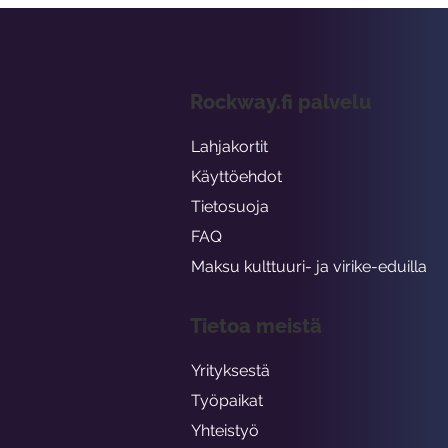
Rockway.fi palvelu
Lahjakortit
Käyttöehdot
Tietosuoja
FAQ
Maksu kulttuuri- ja virike-eduilla
Tietoa meistä
Yrityksestä
Työpaikat
Yhteistyö