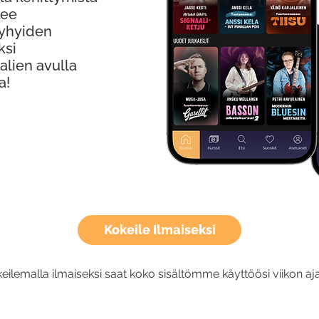
kee
Lyhyiden
ksi
alien avulla
a!
Kokeile Ilmaiseksi
eilemalla ilmaiseksi saat koko sisältömme käyttöösi viikon aja