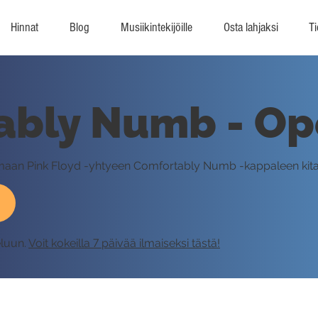
Hinnat
Blog
Musiikintekijöille
Osta lahjaksi
Ti
ably Numb - Op
ttamaan Pink Floyd -yhtyeen Comfortably Numb -kappaleen kit
eluun.
Voit kokeilla 7 päivää ilmaiseksi tästä!