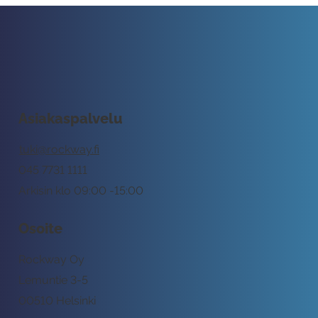
Asiakaspalvelu
tuki@rockway.fi
045 7731 1111
Arkisin klo 09:00 -15:00
Osoite
Rockway Oy
Lemuntie 3-5
00510 Helsinki