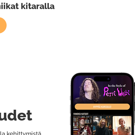
ikat kitaralla
udet
la kehittymistä