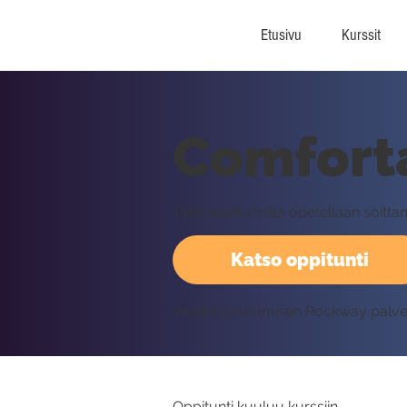
Etusivu
Kurssit
Comfort
Tällä oppitunnilla opetellaan soi
Katso oppitunti
Vaatii kirjautumisen Rockway palv
Oppitunti kuuluu kurssiin