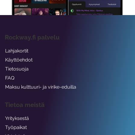
Rockway.fi palvelu
Lahjakortit
Käyttöehdot
Tietosuoja
FAQ
Maksu kulttuuri- ja virike-eduilla
Tietoa meistä
Yrityksestä
Työpaikat