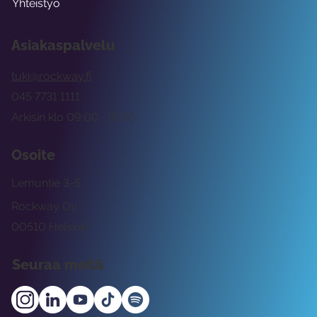
Yhteistyö
Asiakaspalvelu
tuki@rockway.fi
045 7731 1111
Arkisin klo 09:00 -15:00
Osoite
Lemuntie 3-5
Rockway Oy
00510 Helsinki
Seuraa meitä