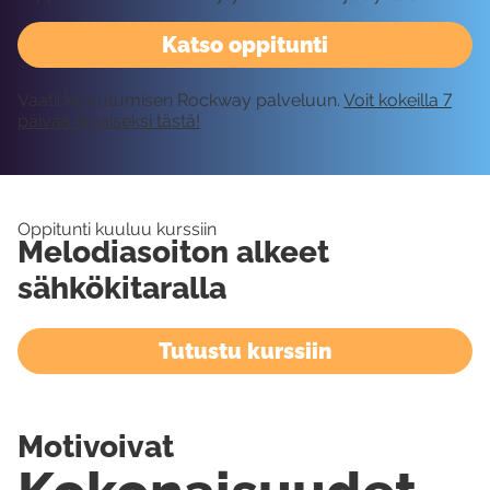
Katso oppitunti
Vaatii kirjautumisen Rockway palveluun.
Voit kokeilla 7
päivää ilmaiseksi tästä!
Oppitunti kuuluu kurssiin
Melodiasoiton alkeet
sähkökitaralla
Tutustu kurssiin
Motivoivat