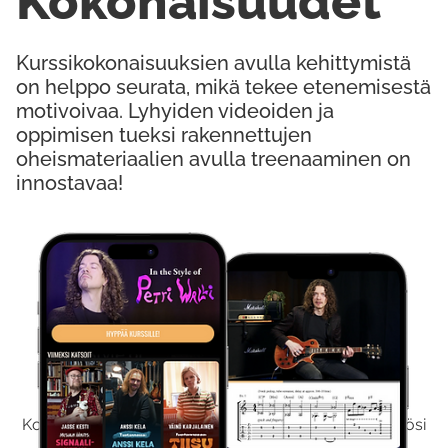
Kokonaisuudet
Kurssikokonaisuuksien avulla kehittymistä
on helppo seurata, mikä tekee etenemisestä
motivoivaa. Lyhyiden videoiden ja
oppimisen tueksi rakennettujen
oheismateriaalien avulla treenaaminen on
innostavaa!
Kokeile Ilmaiseksi
Kokeilemalla ilmaiseksi saat koko sisältömme käyttöösi
viikon ajaksi.