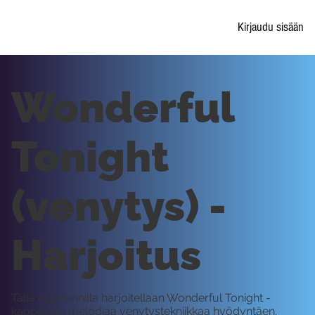
Kirjaudu sisään
Wonderful
Tonight
(venytys) -
Harjoitus
Tällä oppitunnilla harjoitellaan Wonderful Tonight -
kappaleen melodiaa venytystekniikkaa hyödyntäen.