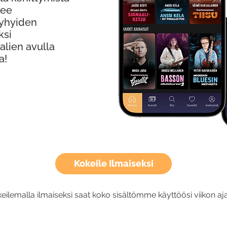
kee
Lyhyiden
ksi
alien avulla
a!
Kokeile Ilmaiseksi
eilemalla ilmaiseksi saat koko sisältömme käyttöösi viikon aja