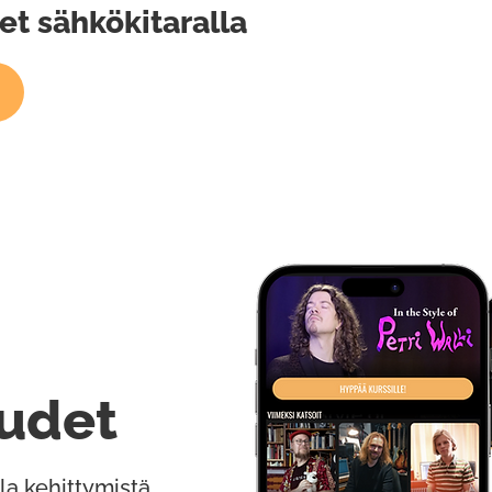
et sähkökitaralla
udet
la kehittymistä