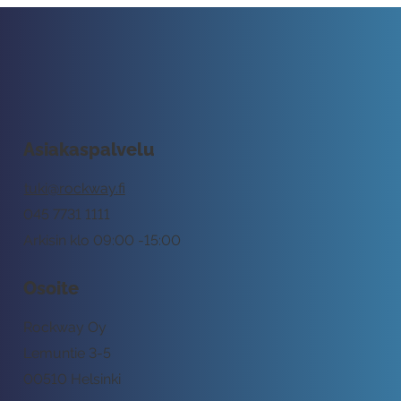
Asiakaspalvelu
tuki@rockway.fi
045 7731 1111
Arkisin klo 09:00 -15:00
Osoite
Rockway Oy
Lemuntie 3-5
00510 Helsinki