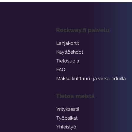
Rockway.fi palvelu
Lahjakortit
Käyttöehdot
Tietosuoja
FAQ
Maksu kulttuuri- ja virike-eduilla
Tietoa meistä
Yrityksestä
Työpaikat
Yhteistyö