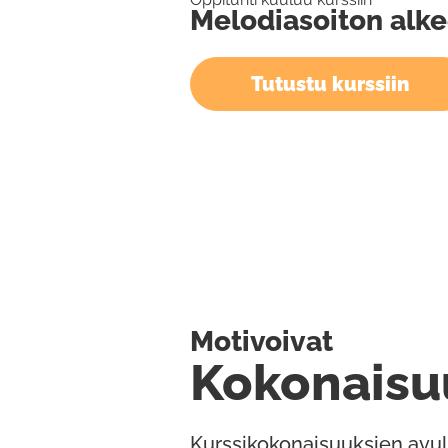
Melodiasoiton alke
Tutustu kurssiin
Motivoivat
Kokonaisu
Kurssikokonaisuuksien avul