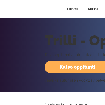
Etusivu
Kurssit
Trilli - 
Tällä oppitunnilla tutustutaan trilli
Katso oppitunti
Vaatii kirjautumisen Rockway palv
Oppitunti kuuluu kurssiin