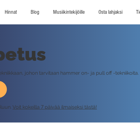
Hinnat
Blog
Musiikintekijöille
Osta lahjaksi
Ti
Opetus
-tekniikkaan, johon tarvitaan hammer on- ja pull off -tekniikoita.
eluun.
Voit kokeilla 7 päivää ilmaiseksi tästä!