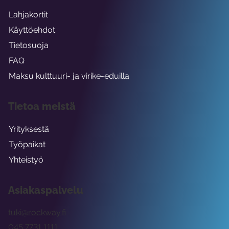
Lahjakortit
Käyttöehdot
Tietosuoja
FAQ
Maksu kulttuuri- ja virike-eduilla
Tietoa meistä
Yrityksestä
Työpaikat
Yhteistyö
Asiakaspalvelu
tuki@rockway.fi
045 7731 1111