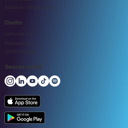
Arkisin klo 09:00 -15:00
Osoite
Lemuntie 3-5
Rockway Oy
00510 Helsinki
Seuraa meitä