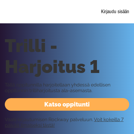
Kirjaudu sisään
Trilli -
Harjoitus 1
Tällä oppitunnilla harjoitellaan yhdessä edellisen
oppitunnin trilliharjoitusta ala-asemasta.
Katso oppitunti
Vaatii kirjautumisen Rockway palveluun.
Voit kokeilla 7
päivää ilmaiseksi tästä!