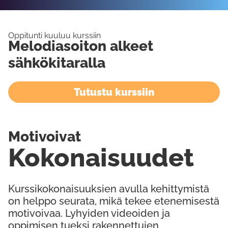
Oppitunti kuuluu kurssiin
Melodiasoiton alkeet
sähkökitaralla
Tutustu kurssiin
Motivoivat
Kokonaisuudet
Kurssikokonaisuuksien avulla kehittymistä
on helppo seurata, mikä tekee etenemisestä
motivoivaa. Lyhyiden videoiden ja
oppimisen tueksi rakennettujen