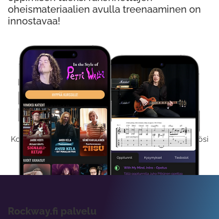
oheismateriaalien avulla treenaaminen on
innostavaa!
Kokeile Ilmaiseksi
Kokeilemalla ilmaiseksi saat koko sisältömme käyttöösi
viikon ajaksi.
Rockway.fi palvelu