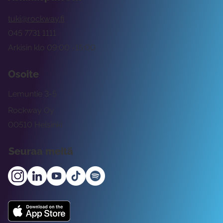
tuki@rockway.fi
045 7731 1111
Arkisin klo 09:00 -15:00
Osoite
Lemuntie 3-5
Rockway Oy
00510 Helsinki
Seuraa meitä