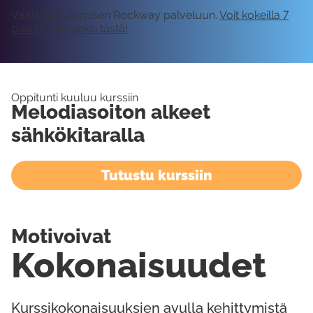
Vaatii kirjautumisen Rockway palveluun.
Voit kokeilla 7
päivää ilmaiseksi tästä!
Oppitunti kuuluu kurssiin
Melodiasoiton alkeet
sähkökitaralla
Tutustu kurssiin
Motivoivat
Kokonaisuudet
Kurssikokonaisuuksien avulla kehittymistä