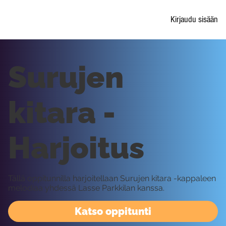
Kirjaudu sisään
Surujen
kitara -
Harjoitus
Tällä oppitunnilla harjoitellaan Surujen kitara -kappaleen
melodiaa yhdessä Lasse Parkkilan kanssa.
Katso oppitunti