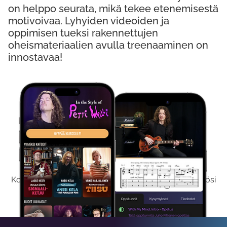
on helppo seurata, mikä tekee etenemisestä
motivoivaa. Lyhyiden videoiden ja
oppimisen tueksi rakennettujen
oheismateriaalien avulla treenaaminen on
innostavaa!
Kokeile Ilmaiseksi
Kokeilemalla ilmaiseksi saat koko sisältömme käyttöösi
viikon ajaksi.