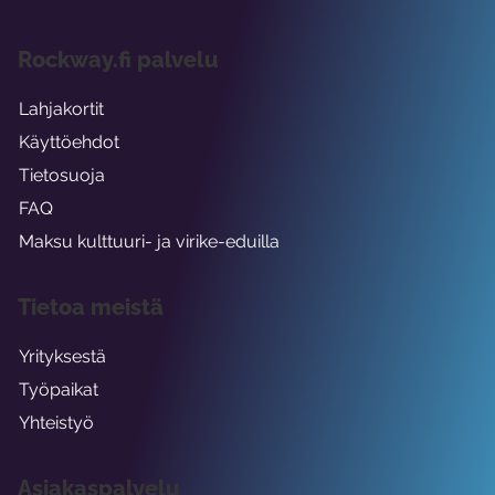
Rockway.fi palvelu
Lahjakortit
Käyttöehdot
Tietosuoja
FAQ
Maksu kulttuuri- ja virike-eduilla
Tietoa meistä
Yrityksestä
Työpaikat
Yhteistyö
Asiakaspalvelu