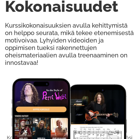
Kokonaisuudet
Kurssikokonaisuuksien avulla kehittymistä
on helppo seurata, mikä tekee etenemisestä
motivoivaa. Lyhyiden videoiden ja
oppimisen tueksi rakennettujen
oheismateriaalien avulla treenaaminen on
innostavaa!
Kokeile Ilmaiseksi
Kokeilemalla ilmaiseksi saat koko sisältömme käyttöösi