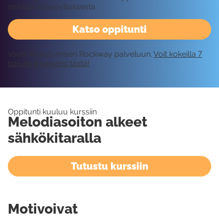
sointusoolosovituksesta.
Katso oppitunti
Vaatii kirjautumisen Rockway palveluun.
Voit kokeilla 7
päivää ilmaiseksi tästä!
Oppitunti kuuluu kurssiin
Melodiasoiton alkeet
sähkökitaralla
Tutustu kurssiin
Motivoivat