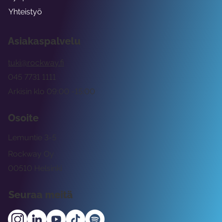
Yhteistyö
Asiakaspalvelu
tuki@rockway.fi
045 7731 1111
Arkisin klo 09:00 -15:00
Osoite
Lemuntie 3-5
Rockway Oy
00510 Helsinki
Seuraa meitä