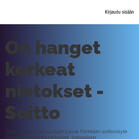
Kirjaudu sisään
On hanget
korkeat
nietokset -
Soitto
Tällä oppitunnilla kuullaan Lasse Parkkilan soittonäyte
On hanget korkeat nietokset -kappaleen