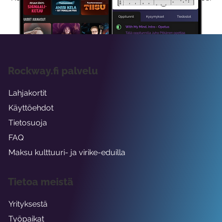
viikon ajaksi.
Rockway.fi palvelu
Lahjakortit
Käyttöehdot
Tietosuoja
FAQ
Maksu kulttuuri- ja virike-eduilla
Tietoa meistä
Yrityksestä
Työpaikat