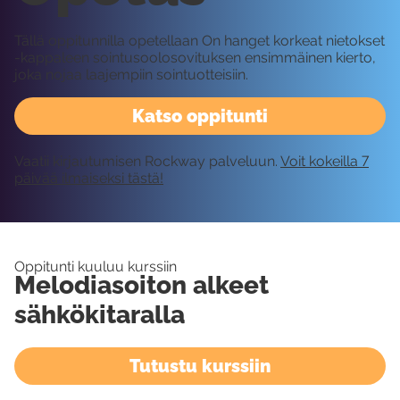
Tällä oppitunnilla opetellaan On hanget korkeat nietokset
-kappaleen sointusoolosovituksen ensimmäinen kierto,
joka nojaa laajempiin sointuotteisiin.
Katso oppitunti
Vaatii kirjautumisen Rockway palveluun.
Voit kokeilla 7
päivää ilmaiseksi tästä!
Oppitunti kuuluu kurssiin
Melodiasoiton alkeet
sähkökitaralla
Tutustu kurssiin