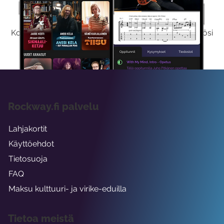
Kokeile Ilmaiseksi
Kokeilemalla ilmaiseksi saat koko sisältömme käyttöösi
viikon ajaksi.
Rockway.fi palvelu
Lahjakortit
Käyttöehdot
Tietosuoja
FAQ
Maksu kulttuuri- ja virike-eduilla
Tietoa meistä