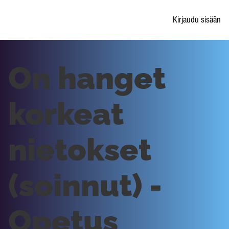
Kirjaudu sisään
On hanget
korkeat
nietokset
(soinnut) -
Opetus