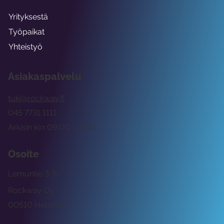
Yrityksestä
Työpaikat
Yhteistyö
Asiakaspalvelu
tuki@rockway.fi
045 7731 1111
Arkisin klo 09:00 -15:00
Osoite
Lemuntie 3-5
Rockway Oy
00510 Helsinki