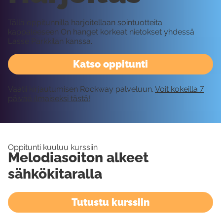
Tällä oppitunnilla harjoitellaan sointuotteita
kappaleeseen On hanget korkeat nietokset yhdessä
Lasse Parkkilan kanssa.
Katso oppitunti
Vaatii kirjautumisen Rockway palveluun.
Voit kokeilla 7
päivää ilmaiseksi tästä!
Oppitunti kuuluu kurssiin
Melodiasoiton alkeet
sähkökitaralla
Tutustu kurssiin