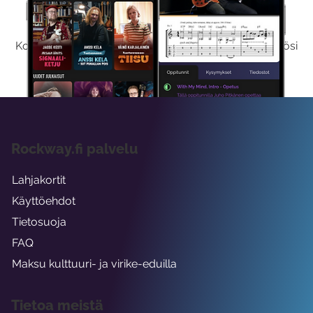
Kokeile Ilmaiseksi
Kokeilemalla ilmaiseksi saat koko sisältömme käyttöösi
viikon ajaksi.
Rockway.fi palvelu
Lahjakortit
Käyttöehdot
Tietosuoja
FAQ
Maksu kulttuuri- ja virike-eduilla
Tietoa meistä