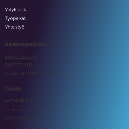
Yrityksestä
Työpaikat
Yhteistyö
Asiakaspalvelu
tuki@rockway.fi
045 7731 1111
Arkisin klo 09:00 -15:00
Osoite
Lemuntie 3-5
Rockway Oy
00510 Helsinki