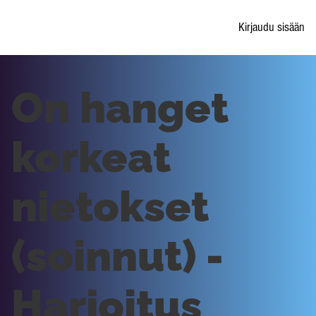
Kirjaudu sisään
On hanget
korkeat
nietokset
(soinnut) -
Harjoitus