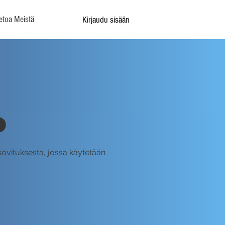
etoa Meistä
Kirjaudu sisään
o
sovituksesta, jossa käytetään