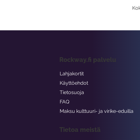
Kok
Rockway.fi palvelu
Lahjakortit
Käyttöehdot
Tietosuoja
FAQ
Maksu kulttuuri- ja virike-eduilla
Tietoa meistä