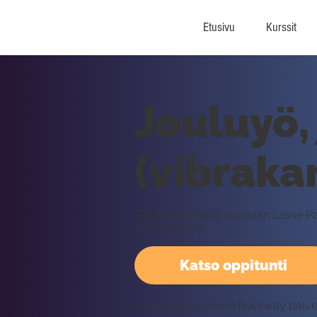
Etusivu
Kurssit
Jouluyö,
(vibraka
Tällä oppitunnilla kuullaan Lasse 
vibrakampea.
Katso oppitunti
Vaatii kirjautumisen Rockway palv