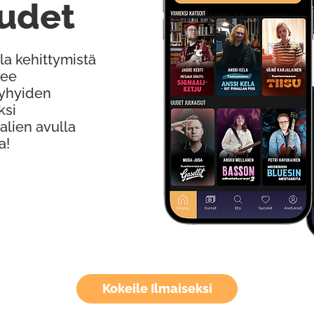
udet
la kehittymistä
kee
Lyhyiden
ksi
alien avulla
a!
Kokeile Ilmaiseksi