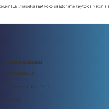
eilemalla ilmaiseksi saat koko sisältömme käyttöösi viikon aja
Asiakaspalvelu
tuki@rockway.fi
045 7731 1111
Arkisin klo 09:00 -15:00
Osoite