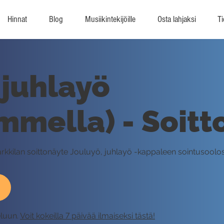
Hinnat
Blog
Musiikintekijöille
Osta lahjaksi
Ti
 juhlayö
mmella) - Soitt
Parkkilan soittonäyte Jouluyö, juhlayö -kappaleen sointusoolo
eluun.
Voit kokeilla 7 päivää ilmaiseksi tästä!