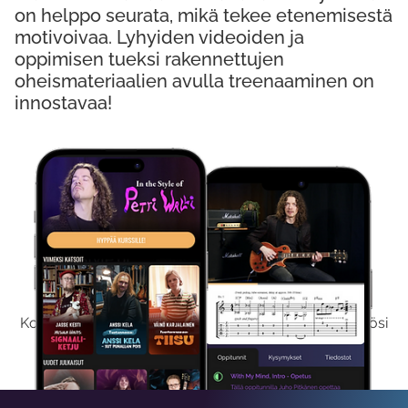
on helppo seurata, mikä tekee etenemisestä
motivoivaa. Lyhyiden videoiden ja
oppimisen tueksi rakennettujen
oheismateriaalien avulla treenaaminen on
innostavaa!
Kokeile Ilmaiseksi
Kokeilemalla ilmaiseksi saat koko sisältömme käyttöösi
viikon ajaksi.