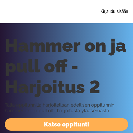
Kirjaudu sisään
Hammer on ja
pull off -
Harjoitus 2
Tällä oppitunnilla harjoitellaan edellisen oppitunnin
hammer on- ja pull off -harjoitusta yläasemasta.
Katso oppitunti