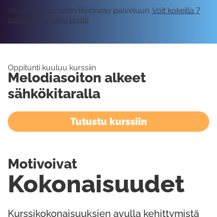
Vaatii kirjautumisen Rockway palveluun.
Voit kokeilla 7
päivää ilmaiseksi tästä!
Oppitunti kuuluu kurssiin
Melodiasoiton alkeet
sähkökitaralla
Tutustu kurssiin
Motivoivat
Kokonaisuudet
Kurssikokonaisuuksien avulla kehittymistä