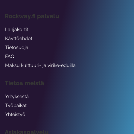
Rockway.fi palvelu
Lahjakortit
Käyttöehdot
Tietosuoja
FAQ
Maksu kulttuuri- ja virike-eduilla
Tietoa meistä
Yrityksestä
Työpaikat
Yhteistyö
Asiakaspalvelu