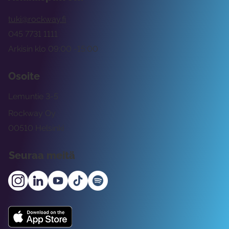
tuki@rockway.fi
045 7731 1111
Arkisin klo 09:00 -15:00
Osoite
Lemuntie 3-5
Rockway Oy
00510 Helsinki
Seuraa meitä