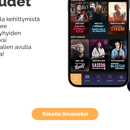
udet
la kehittymistä
kee
Lyhyiden
ksi
alien avulla
a!
Kokeile Ilmaiseksi