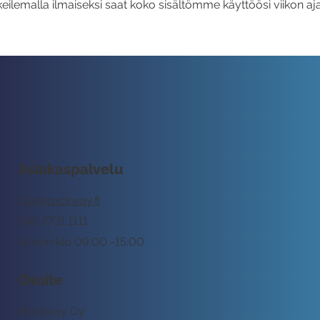
eilemalla ilmaiseksi saat koko sisältömme käyttöösi viikon aja
Asiakaspalvelu
tuki@rockway.fi
045 7731 1111
Arkisin klo 09:00 -15:00
Osoite
Rockway Oy