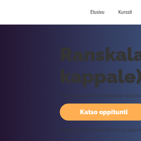
Etusivu
Kurssit
Ranskala
kappale)
Tällä oppitunnilla opetellaan lisäs
Katso oppitunti
Vaatii kirjautumisen Rockway palv