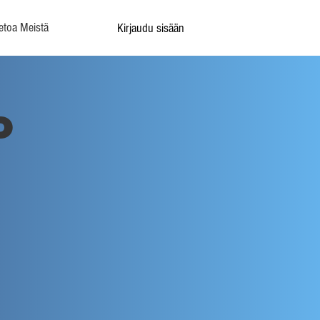
etoa Meistä
Kirjaudu sisään
o