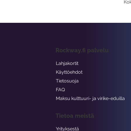
Kok
Rockway.fi palvelu
Lahjakortit
Käyttöehdot
Tietosuoja
FAQ
Maksu kulttuuri- ja virike-eduilla
Tietoa meistä
Yrityksestä