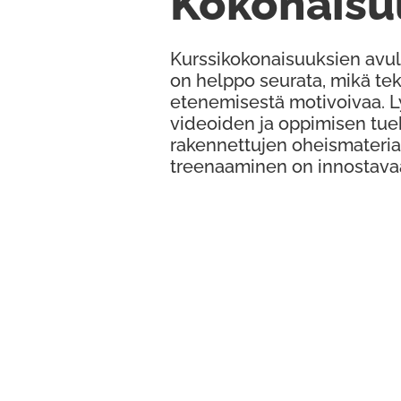
Kokonaisu
Kurssikokonaisuuksien avul
on helppo seurata, mikä te
etenemisestä motivoivaa. 
videoiden ja oppimisen tue
rakennettujen oheismateria
treenaaminen on innostava