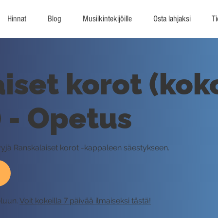
Hinnat
Blog
Musiikintekijöille
Osta lahjaksi
Ti
iset korot (kok
 - Opetus
ävyjä Ranskalaiset korot -kappaleen säestykseen.
eluun.
Voit kokeilla 7 päivää ilmaiseksi tästä!