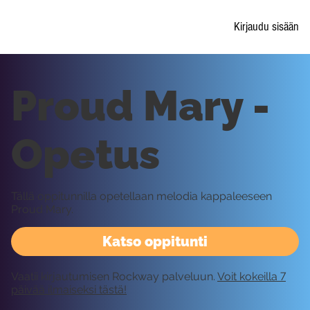
Kirjaudu sisään
Proud Mary -
Opetus
Tällä oppitunnilla opetellaan melodia kappaleeseen
Proud Mary.
Katso oppitunti
Vaatii kirjautumisen Rockway palveluun.
Voit kokeilla 7
päivää ilmaiseksi tästä!