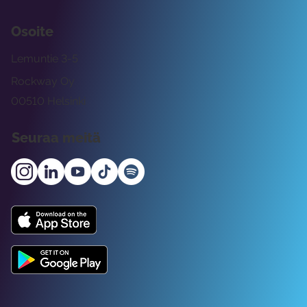
Osoite
Lemuntie 3-5
Rockway Oy
00510 Helsinki
Seuraa meitä