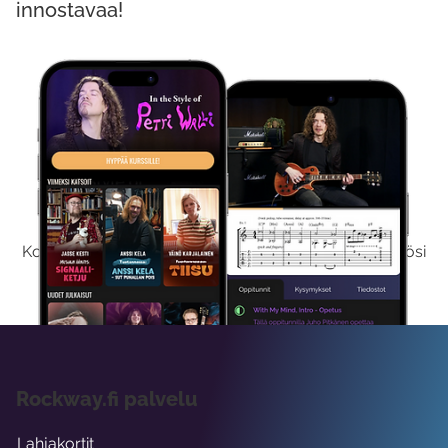
innostavaa!
Kokeile Ilmaiseksi
Kokeilemalla ilmaiseksi saat koko sisältömme käyttöösi
viikon ajaksi.
Rockway.fi palvelu
Lahjakortit