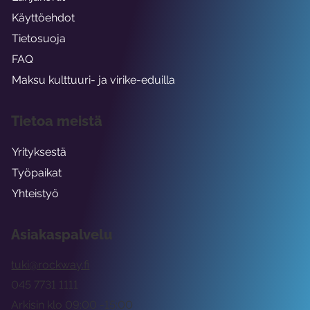
Käyttöehdot
Tietosuoja
FAQ
Maksu kulttuuri- ja virike-eduilla
Tietoa meistä
Yrityksestä
Työpaikat
Yhteistyö
Asiakaspalvelu
tuki@rockway.fi
045 7731 1111
Arkisin klo 09:00 -15:00