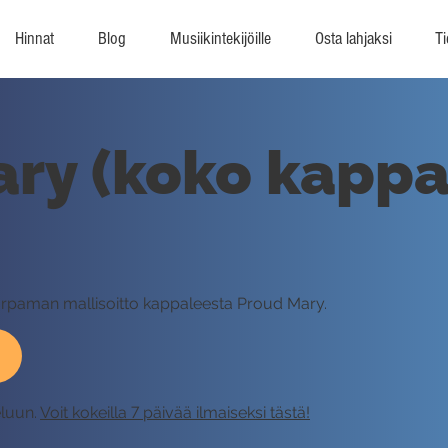
Hinnat
Blog
Musiikintekijöille
Osta lahjaksi
Ti
ry (koko kappal
Varpaman mallisoitto kappaleesta Proud Mary.
eluun.
Voit kokeilla 7 päivää ilmaiseksi tästä!