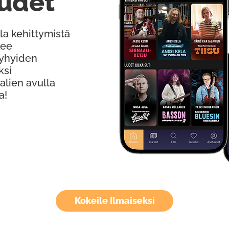
udet
la kehittymistä
kee
Lyhyiden
ksi
alien avulla
a!
Kokeile Ilmaiseksi