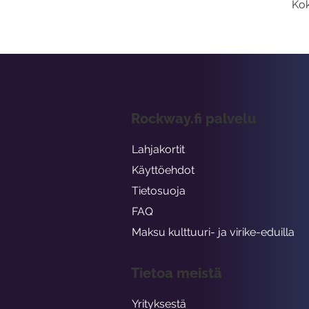
Kok
Rockway.fi palvelu
Lahjakortit
Käyttöehdot
Tietosuoja
FAQ
Maksu kulttuuri- ja virike-eduilla
Tietoa meistä
Yrityksestä