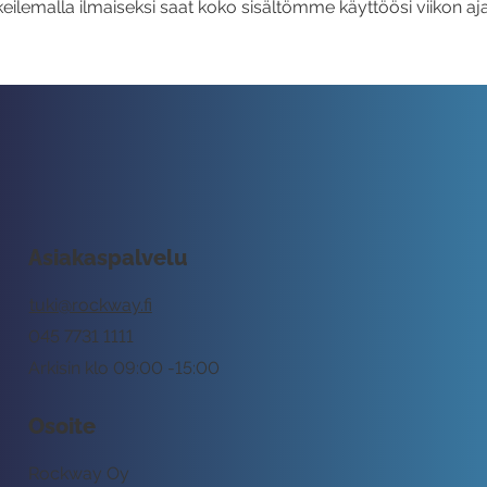
eilemalla ilmaiseksi saat koko sisältömme käyttöösi viikon aja
Asiakaspalvelu
tuki@rockway.fi
045 7731 1111
Arkisin klo 09:00 -15:00
Osoite
Rockway Oy