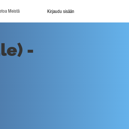
etoa Meistä
Kirjaudu sisään
e) -