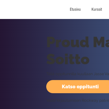
Etusivu
Kurssit
Proud Ma
Soitto
Tällä oppitunnilla kuullaan Jasse 
Katso oppitunti
Vaatii kirjautumisen Rockway palv