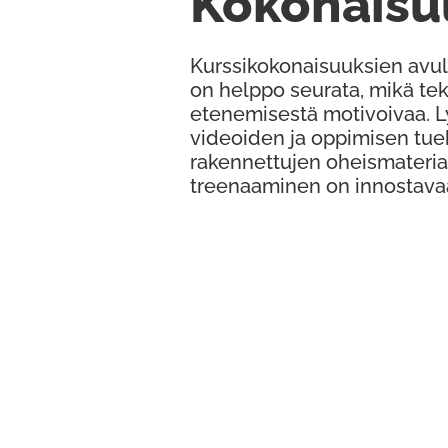
Kokonaisu
Kurssikokonaisuuksien avul
on helppo seurata, mikä te
etenemisestä motivoivaa. 
videoiden ja oppimisen tue
rakennettujen oheismateria
treenaaminen on innostava