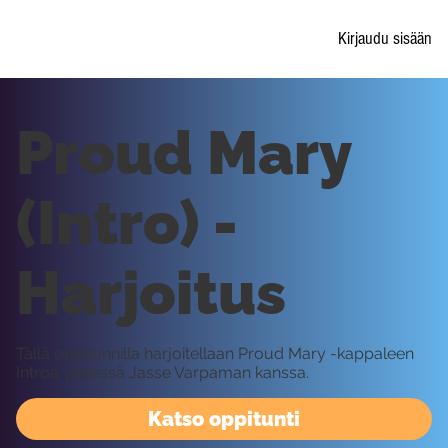
Kirjaudu sisään
Proud Mary
(Intro) -
Harjoitus
Tällä oppitunnilla harjoitellaan Proud Mary -kappaleen
Introa yhdessä Jasse Varpaman kanssa.
Katso oppitunti