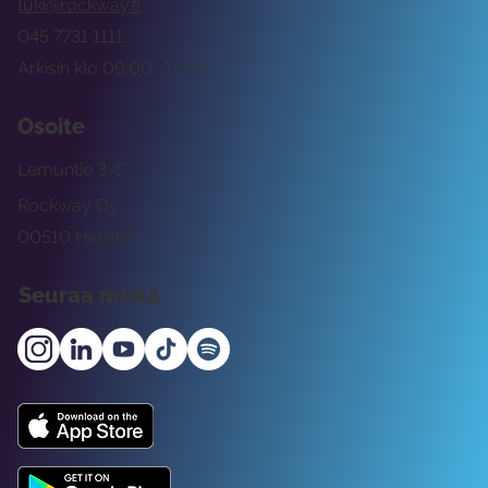
tuki@rockway.fi
045 7731 1111
Arkisin klo 09:00 -15:00
Osoite
Lemuntie 3-5
Rockway Oy
00510 Helsinki
Seuraa meitä