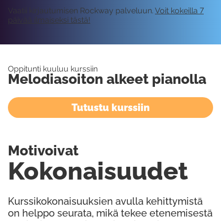
Vaatii kirjautumisen Rockway palveluun.
Voit kokeilla 7
päivää ilmaiseksi tästä!
Oppitunti kuuluu kurssiin
Melodiasoiton alkeet pianolla
Tutustu kurssiin
Motivoivat
Kokonaisuudet
Kurssikokonaisuuksien avulla kehittymistä
on helppo seurata, mikä tekee etenemisestä