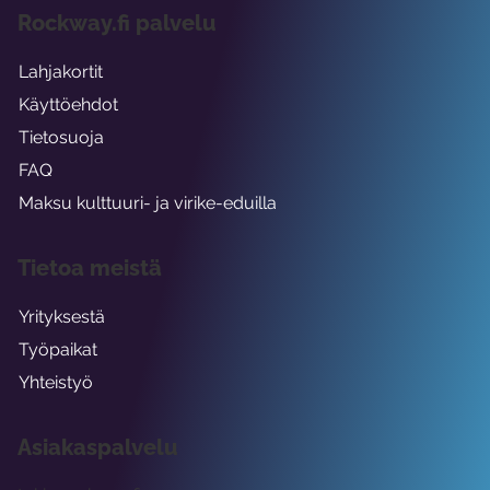
Rockway.fi palvelu
Lahjakortit
Käyttöehdot
Tietosuoja
FAQ
Maksu kulttuuri- ja virike-eduilla
Tietoa meistä
Yrityksestä
Työpaikat
Yhteistyö
Asiakaspalvelu