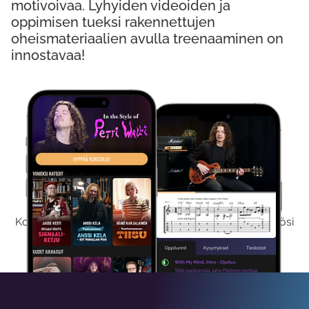
motivoivaa. Lyhyiden videoiden ja
oppimisen tueksi rakennettujen
oheismateriaalien avulla treenaaminen on
innostavaa!
Kokeile Ilmaiseksi
Kokeilemalla ilmaiseksi saat koko sisältömme käyttöösi
viikon ajaksi.