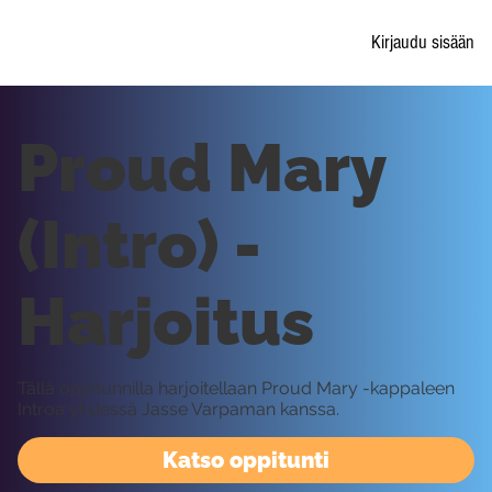
Kirjaudu sisään
Proud Mary
(Intro) -
Harjoitus
Tällä oppitunnilla harjoitellaan Proud Mary -kappaleen
Introa yhdessä Jasse Varpaman kanssa.
Katso oppitunti