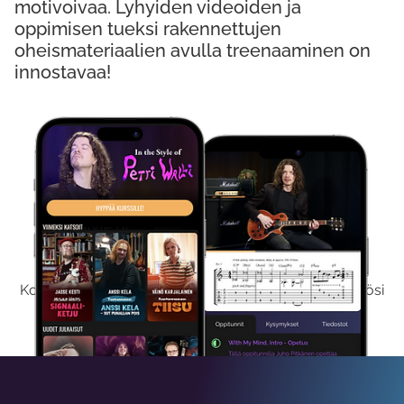
motivoivaa. Lyhyiden videoiden ja
oppimisen tueksi rakennettujen
oheismateriaalien avulla treenaaminen on
innostavaa!
Kokeile Ilmaiseksi
Kokeilemalla ilmaiseksi saat koko sisältömme käyttöösi
viikon ajaksi.