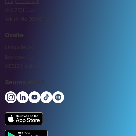
tuki@rockway.fi
045 7731 1111
Arkisin klo 09:00 -15:00
Osoite
Lemuntie 3-5
Rockway Oy
00510 Helsinki
Seuraa meitä