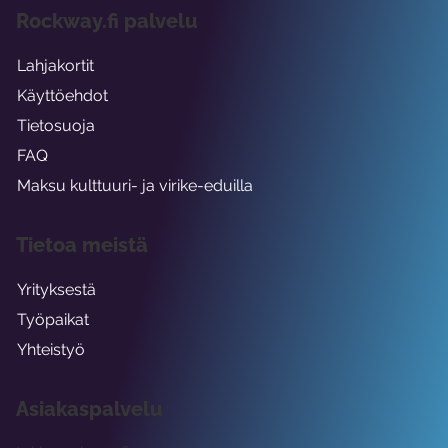
Rockway.fi palvelu
Lahjakortit
Käyttöehdot
Tietosuoja
FAQ
Maksu kulttuuri- ja virike-eduilla
Tietoa meistä
Yrityksestä
Työpaikat
Yhteistyö
Asiakaspalvelu