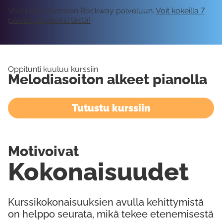
Vaatii kirjautumisen Rockway palveluun.
Voit kokeilla 7
päivää ilmaiseksi tästä!
Oppitunti kuuluu kurssiin
Melodiasoiton alkeet pianolla
Tutustu kurssiin
Motivoivat
Kokonaisuudet
Kurssikokonaisuuksien avulla kehittymistä
on helppo seurata, mikä tekee etenemisestä