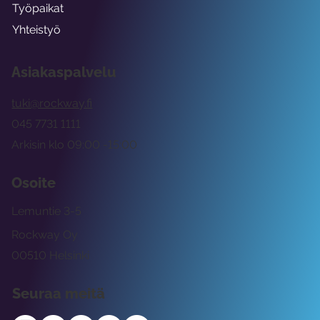
Työpaikat
Yhteistyö
Asiakaspalvelu
tuki@rockway.fi
045 7731 1111
Arkisin klo 09:00 -15:00
Osoite
Lemuntie 3-5
Rockway Oy
00510 Helsinki
Seuraa meitä