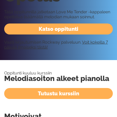
Tällä oppitunnilla jatketaan Love Me Tender -kappaleen
opettelua lisäämällä melodian mukaan soinnut.
Katso oppitunti
Vaatii kirjautumisen Rockway palveluun.
Voit kokeilla 7
päivää ilmaiseksi tästä!
Oppitunti kuuluu kurssiin
Melodiasoiton alkeet pianolla
Tutustu kurssiin
Motivoivat