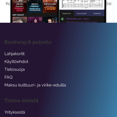
Kokeilemalla ilmaiseksi saat koko sisältömme käyttöösi
viikon ajaksi.
Rockway.fi palvelu
Lahjakortit
Käyttöehdot
Tietosuoja
FAQ
Maksu kulttuuri- ja virike-eduilla
Tietoa meistä
Yrityksestä