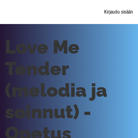
Kirjaudu sisään
Love Me
Tender
(melodia ja
soinnut) -
Opetus