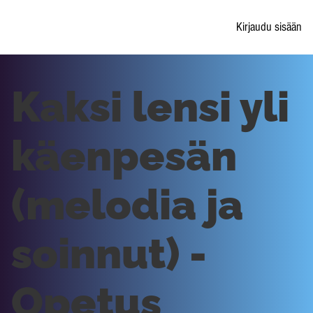
Kirjaudu sisään
Kaksi lensi yli
käenpesän
(melodia ja
soinnut) -
Opetus