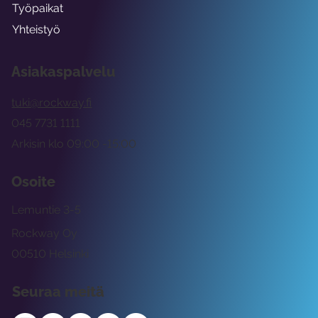
Työpaikat
Yhteistyö
Asiakaspalvelu
tuki@rockway.fi
045 7731 1111
Arkisin klo 09:00 -15:00
Osoite
Lemuntie 3-5
Rockway Oy
00510 Helsinki
Seuraa meitä