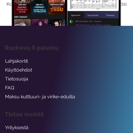
Kokeilemalla ilmaiseksi saat koko sisältömme käyttöösi
viikon ajaksi.
Rockway.fi palvelu
Lahjakortit
Käyttöehdot
Tietosuoja
FAQ
Maksu kulttuuri- ja virike-eduilla
Tietoa meistä
Yrityksestä