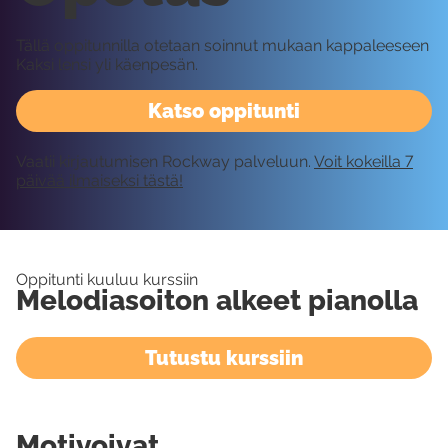
Tällä oppitunnilla otetaan soinnut mukaan kappaleeseen
Kaksi lensi yli käenpesän.
Katso oppitunti
Vaatii kirjautumisen Rockway palveluun.
Voit kokeilla 7
päivää ilmaiseksi tästä!
Oppitunti kuuluu kurssiin
Melodiasoiton alkeet pianolla
Tutustu kurssiin
Motivoivat