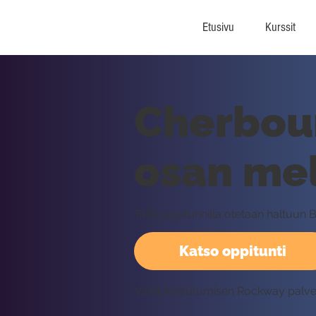
Etusivu
Kurssit
Cherbour
osan mel
Tällä oppitunnilla otetaan haltuun
Katso oppitunti
Vaatii kirjautumisen Rockway palv