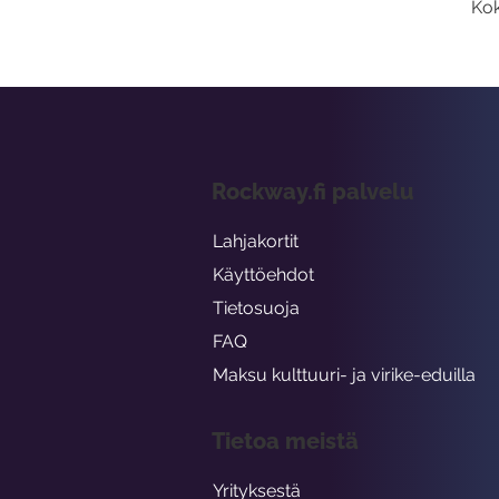
Kok
Rockway.fi palvelu
Lahjakortit
Käyttöehdot
Tietosuoja
FAQ
Maksu kulttuuri- ja virike-eduilla
Tietoa meistä
Yrityksestä