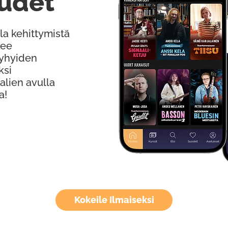
udet
la kehittymistä
kee
Lyhyiden
ksi
alien avulla
a!
Kokeile Ilmaiseksi