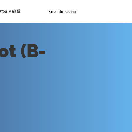
etoa Meistä
Kirjaudu sisään
ot (B-