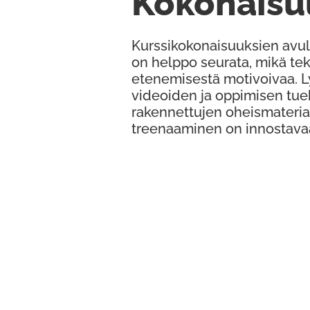
Kokonaisu
Kurssikokonaisuuksien avul
on helppo seurata, mikä te
etenemisestä motivoivaa. 
videoiden ja oppimisen tue
rakennettujen oheismateria
treenaaminen on innostava