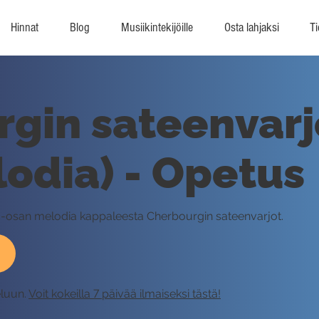
Hinnat
Blog
Musiikintekijöille
Osta lahjaksi
Ti
gin sateenvarj
odia) - Opetus
 B-osan melodia kappaleesta Cherbourgin sateenvarjot.
eluun.
Voit kokeilla 7 päivää ilmaiseksi tästä!