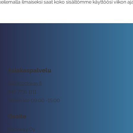
eilemalla ilmaiseksi saat koko sisältömme käyttöösi viikon aja
Asiakaspalvelu
tuki@rockway.fi
045 7731 1111
Arkisin klo 09:00 -15:00
Osoite
Rockway Oy