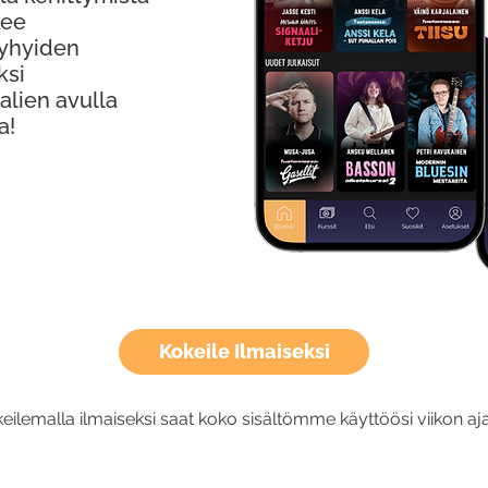
kee
Lyhyiden
ksi
alien avulla
a!
Kokeile Ilmaiseksi
eilemalla ilmaiseksi saat koko sisältömme käyttöösi viikon aja