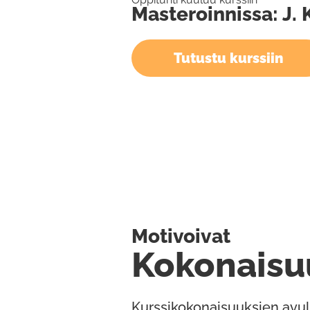
Masteroinnissa: J. 
Tutustu kurssiin
Motivoivat
Kokonaisu
Kurssikokonaisuuksien avul