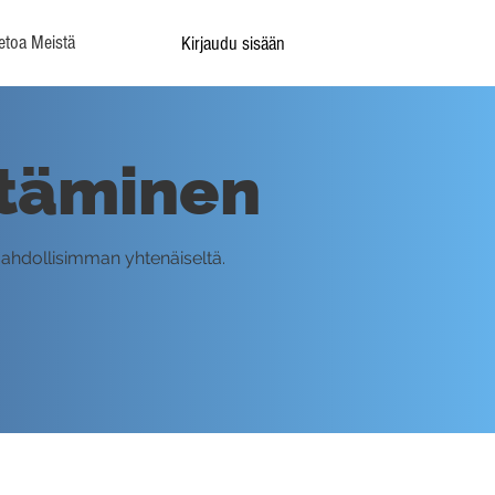
etoa Meistä
Kirjaudu sisään
stäminen
ahdollisimman yhtenäiseltä.