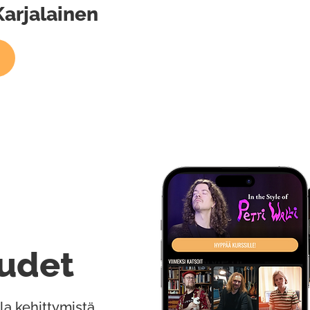
Karjalainen
udet
la kehittymistä