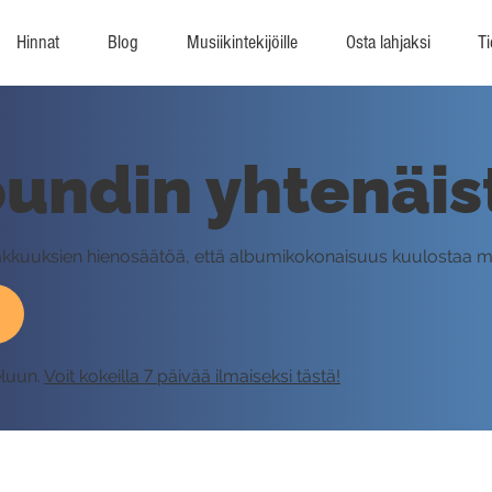
Hinnat
Blog
Musiikintekijöille
Osta lahjaksi
Ti
oundin yhtenäi
kkuuksien hienosäätöä, että albumikokonaisuus kuulostaa m
eluun.
Voit kokeilla 7 päivää ilmaiseksi tästä!