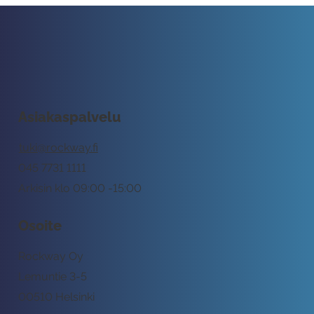
Asiakaspalvelu
tuki@rockway.fi
045 7731 1111
Arkisin klo 09:00 -15:00
Osoite
Rockway Oy
Lemuntie 3-5
00510 Helsinki