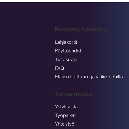
Rockway.fi palvelu
Lahjakortit
Käyttöehdot
Tietosuoja
FAQ
Maksu kulttuuri- ja virike-eduilla
Tietoa meistä
Yrityksestä
Työpaikat
Yhteistyö