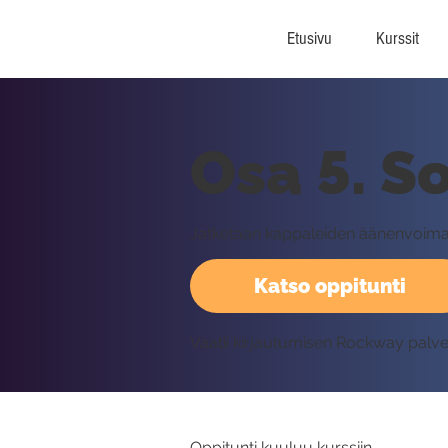
Etusivu
Kurssit
Osa 5. S
Jatketaan kappaleiden äänenvoima
Katso oppitunti
Vaatii kirjautumisen Rockway palv
Oppitunti kuuluu kurssiin