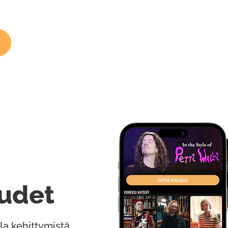
udet
la kehittymistä