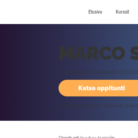
Etusivu
Kurssit
MARCO S
Marco Sfoglia haastateltiin 29.6.20
Katso oppitunti
Vaatii kirjautumisen Rockway palv
Oppitunti kuuluu kurssiin