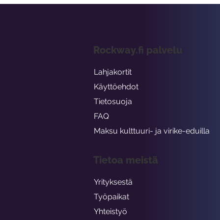
Rockway.fi palvelu
Lahjakortit
Käyttöehdot
Tietosuoja
FAQ
Maksu kulttuuri- ja virike-eduilla
Tietoa meistä
Yrityksestä
Työpaikat
Yhteistyö