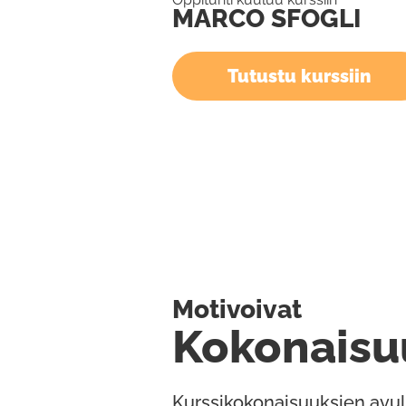
MARCO SFOGLI
Tutustu kurssiin
Motivoivat
Kokonaisu
Kurssikokonaisuuksien avul