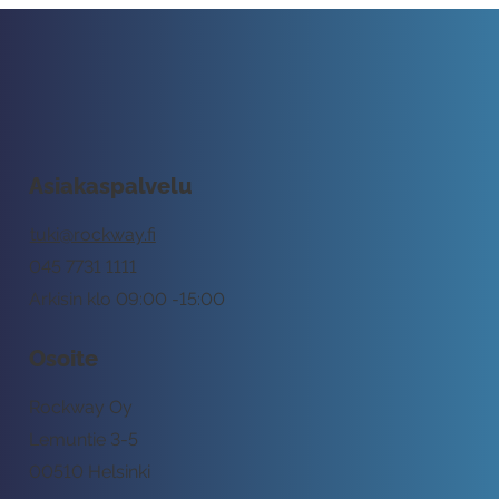
Asiakaspalvelu
tuki@rockway.fi
045 7731 1111
Arkisin klo 09:00 -15:00
Osoite
Rockway Oy
Lemuntie 3-5
00510 Helsinki