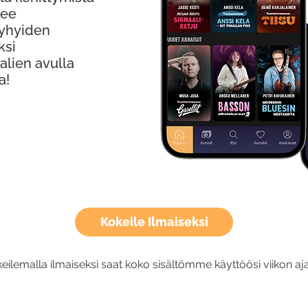
kee
Lyhyiden
ksi
alien avulla
a!
Kokeile Ilmaiseksi
eilemalla ilmaiseksi saat koko sisältömme käyttöösi viikon aja