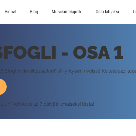
Hinnat
Blog
Musiikintekijöille
Osta lahjaksi
Ti
FOGLI - OSA 1
18 Sfoglin vieraillessa IceFish-yhtyeen riveissä Keitelejazz-t
eluun.
Voit kokeilla 7 päivää ilmaiseksi tästä!