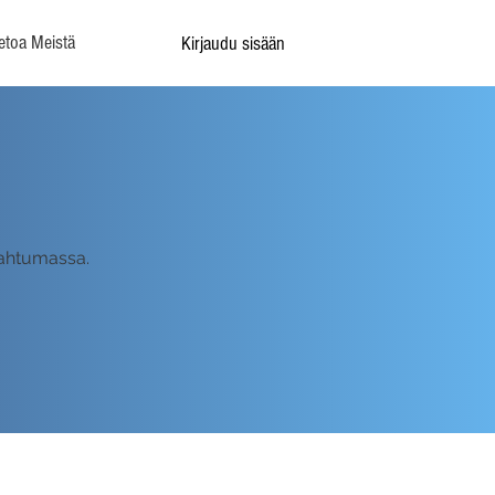
etoa Meistä
Kirjaudu sisään
apahtumassa.