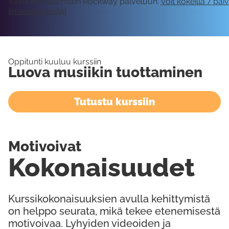
Vaatii kirjautumisen Rockway palveluun.
Voit kokeilla 7 päi
ilmaiseksi tästä!
Oppitunti kuuluu kurssiin
Luova musiikin tuottaminen
Tutustu kurssiin
Motivoivat
Kokonaisuudet
Kurssikokonaisuuksien avulla kehittymistä
on helppo seurata, mikä tekee etenemisestä
motivoivaa. Lyhyiden videoiden ja