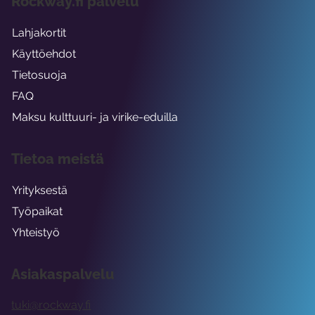
Rockway.fi palvelu
Lahjakortit
Käyttöehdot
Tietosuoja
FAQ
Maksu kulttuuri- ja virike-eduilla
Tietoa meistä
Yrityksestä
Työpaikat
Yhteistyö
Asiakaspalvelu
tuki@rockway.fi