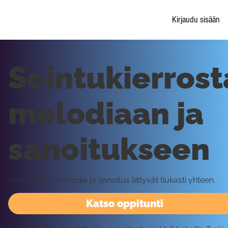
Kirjaudu sisään
Sointukierrost
melodiaan ja
sanoitukseen
Sointukierto, melodia ja sanoitus liittyvät tiukasti yhteen.
Katso oppitunti