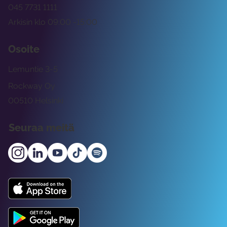
045 7731 1111
Arkisin klo 09:00 -15:00
Osoite
Lemuntie 3-5
Rockway Oy
00510 Helsinki
Seuraa meitä