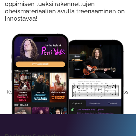
oppimisen tueksi rakennettujen
oheismateriaalien avulla treenaaminen on
innostavaa!
Kokeile Ilmaiseksi
Kokeilemalla ilmaiseksi saat koko sisältömme käyttöösi
viikon ajaksi.