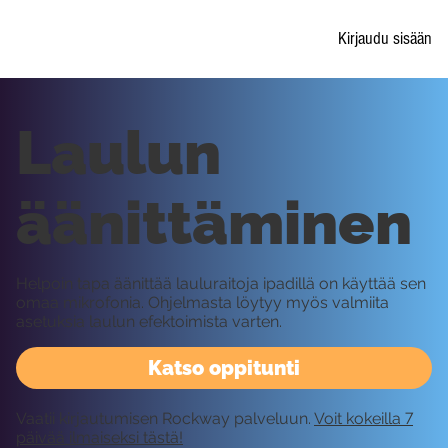
Kirjaudu sisään
Laulun
äänittäminen
Helpoin tapa äänittää lauluraitoja ipadillä on käyttää sen
omaa mikrofonia. Ohjelmasta löytyy myös valmiita
asetuksia laulun efektoimista varten.
Katso oppitunti
Vaatii kirjautumisen Rockway palveluun.
Voit kokeilla 7
päivää ilmaiseksi tästä!