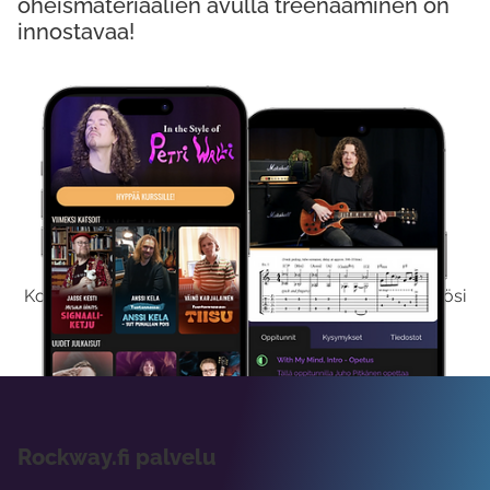
oheismateriaalien avulla treenaaminen on
innostavaa!
Kokeile Ilmaiseksi
Kokeilemalla ilmaiseksi saat koko sisältömme käyttöösi
viikon ajaksi.
Rockway.fi palvelu