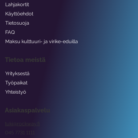
Lahjakortit
Käyttöehdot
Tietosuoja
FAQ
Maksu kulttuuri- ja virike-eduilla
Tietoa meistä
Yrityksestä
Työpaikat
Yhteistyö
Asiakaspalvelu
tuki@rockway.fi
045 7731 1111