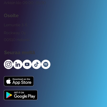
Arkisin klo 09:00 -15:00
Osoite
Lemuntie 3-5
Rockway Oy
00510 Helsinki
Seuraa meitä