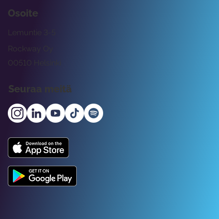
Osoite
Lemuntie 3-5
Rockway Oy
00510 Helsinki
Seuraa meitä