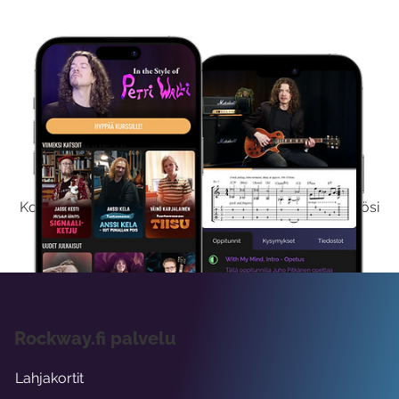
Kokeile Ilmaiseksi
Kokeilemalla ilmaiseksi saat koko sisältömme käyttöösi
viikon ajaksi.
Rockway.fi palvelu
Lahjakortit