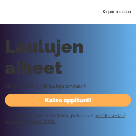
Kirjaudu sisään
Laulujen
aiheet
Mistä aiheista hyviä lauluja tehdään?
Katso oppitunti
Vaatii kirjautumisen Rockway palveluun.
Voit kokeilla 7
päivää ilmaiseksi tästä!