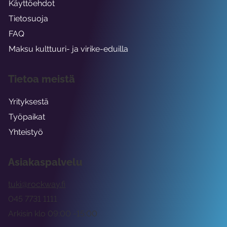
Käyttöehdot
Tietosuoja
FAQ
Maksu kulttuuri- ja virike-eduilla
Tietoa meistä
Yrityksestä
Työpaikat
Yhteistyö
Asiakaspalvelu
tuki@rockway.fi
045 7731 1111
Arkisin klo 09:00 -15:00