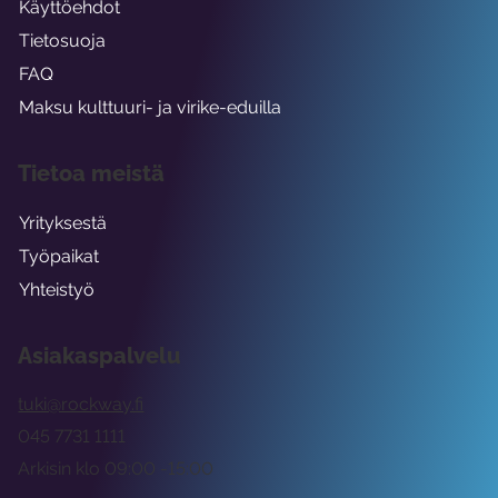
Käyttöehdot
Tietosuoja
FAQ
Maksu kulttuuri- ja virike-eduilla
Tietoa meistä
Yrityksestä
Työpaikat
Yhteistyö
Asiakaspalvelu
tuki@rockway.fi
045 7731 1111
Arkisin klo 09:00 -15:00