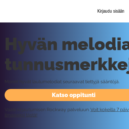
Kirjaudu sisään
Hyvän melodi
tunnusmerkke
Monet hyvät laulumelodiat seuraavat tiettyjä sääntöjä.
Katso oppitunti
Vaatii kirjautumisen Rockway palveluun.
Voit kokeilla 7 päi
ilmaiseksi tästä!