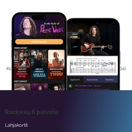
Kokeile Ilmaiseksi
Kokeilemalla ilmaiseksi saat koko sisältömme käyttöösi
viikon ajaksi.
Rockway.fi palvelu
Lahjakortit