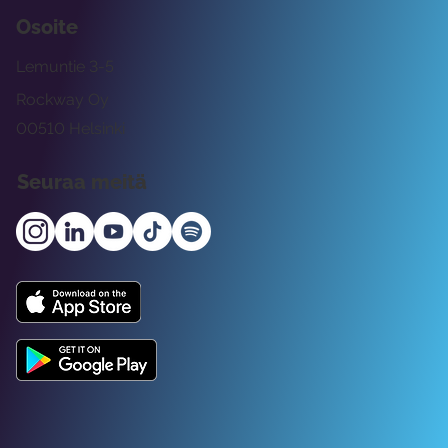
Osoite
Lemuntie 3-5
Rockway Oy
00510 Helsinki
Seuraa meitä