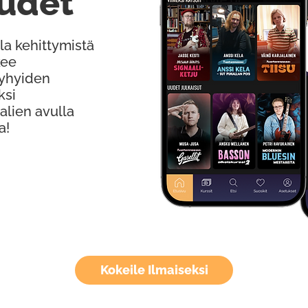
udet
la kehittymistä
kee
Lyhyiden
ksi
alien avulla
a!
Kokeile Ilmaiseksi