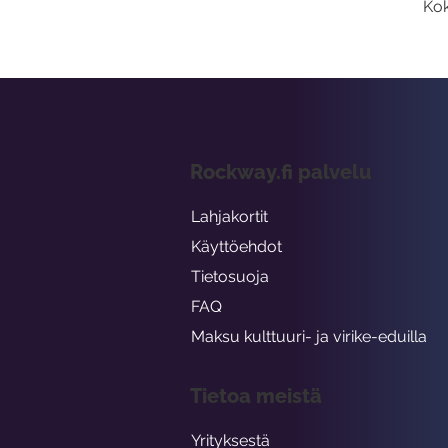
Kok
Rockway.fi palvelu
Lahjakortit
Käyttöehdot
Tietosuoja
FAQ
Maksu kulttuuri- ja virike-eduilla
Tietoa meistä
Yrityksestä