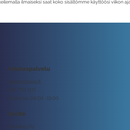
eilemalla ilmaiseksi saat koko sisältömme käyttöösi viikon aja
Asiakaspalvelu
tuki@rockway.fi
045 7731 1111
Arkisin klo 09:00 -15:00
Osoite
Rockway Oy