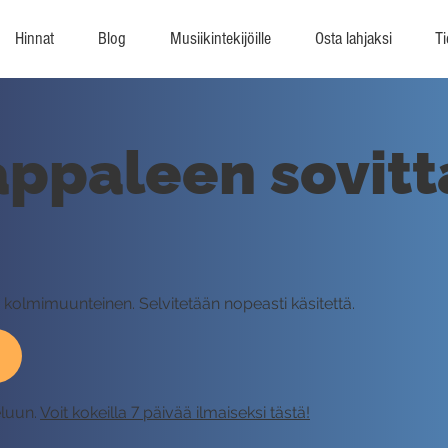
Hinnat
Blog
Musiikintekijöille
Osta lahjaksi
Ti
ppaleen sovitt
lmimuunteinen. Selvitetään nopeasti käsitettä.
eluun.
Voit kokeilla 7 päivää ilmaiseksi tästä!