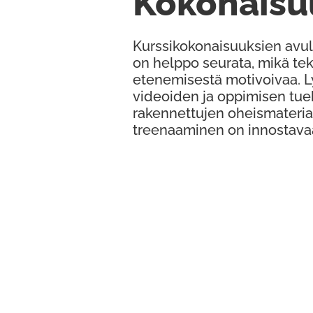
Kokonaisu
Kurssikokonaisuuksien avul
on helppo seurata, mikä te
etenemisestä motivoivaa. 
videoiden ja oppimisen tue
rakennettujen oheismateria
treenaaminen on innostava