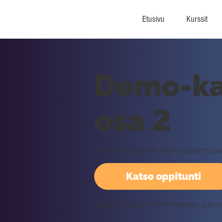
Etusivu
Kurssit
Demo-ka
osa 2
Demo-kappaleen rytmimaailma on ko
Katso oppitunti
Vaatii kirjautumisen Rockway palv