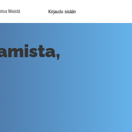
etoa Meistä
Kirjaudu sisään
amista,