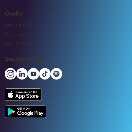
Osoite
Lemuntie 3-5
Rockway Oy
00510 Helsinki
Seuraa meitä