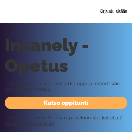
Kirjaudu sisään
Insanely -
Opetus
Tällä oppitunnilla harjoitellaan komppeja Robert Ikizin
kappaleesta Insanely.
Katso oppitunti
Vaatii kirjautumisen Rockway palveluun.
Voit kokeilla 7
päivää ilmaiseksi tästä!