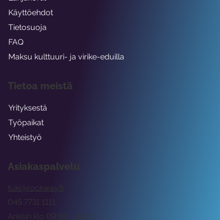
Käyttöehdot
Tietosuoja
FAQ
Maksu kulttuuri- ja virike-eduilla
Tietoa meistä
Yrityksestä
Työpaikat
Yhteistyö
Asiakaspalvelu
tuki@rockway.fi
045 7731 1111
Arkisin klo 09:00 -15:00