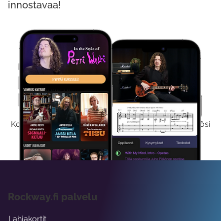
innostavaa!
Kokeile Ilmaiseksi
Kokeilemalla ilmaiseksi saat koko sisältömme käyttöösi
viikon ajaksi.
Rockway.fi palvelu
Lahjakortit