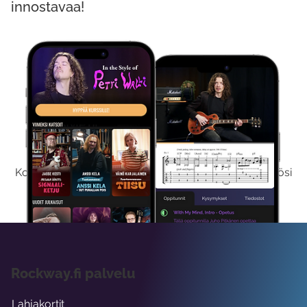
innostavaa!
Kokeile Ilmaiseksi
Kokeilemalla ilmaiseksi saat koko sisältömme käyttöösi
viikon ajaksi.
Rockway.fi palvelu
Lahjakortit