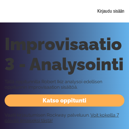
Kirjaudu sisään
Improvisaatio
3 - Analysointi
Tällä oppitunnilla Robert Ikiz analysoi edellisen
oppitunnin improvisaation sisältöä.
Katso oppitunti
Vaatii kirjautumisen Rockway palveluun.
Voit kokeilla 7
päivää ilmaiseksi tästä!