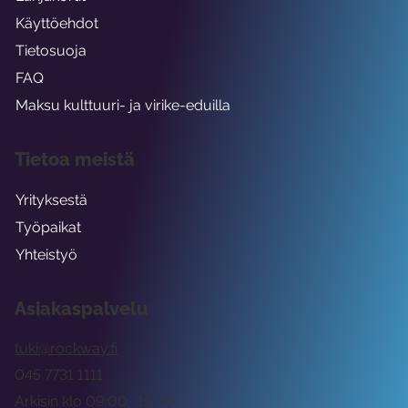
Käyttöehdot
Tietosuoja
FAQ
Maksu kulttuuri- ja virike-eduilla
Tietoa meistä
Yrityksestä
Työpaikat
Yhteistyö
Asiakaspalvelu
tuki@rockway.fi
045 7731 1111
Arkisin klo 09:00 -15:00