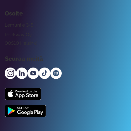
Osoite
Lemuntie 3-5
Rockway Oy
00510 Helsinki
Seuraa meitä