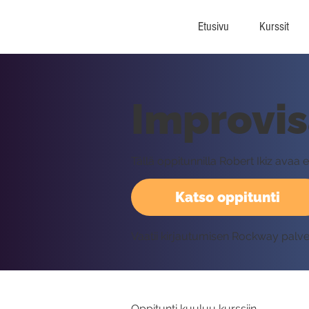
Etusivu
Kurssit
Improvis
Tällä oppitunnilla Robert Ikiz avaa 
Katso oppitunti
Vaatii kirjautumisen Rockway palv
Oppitunti kuuluu kurssiin