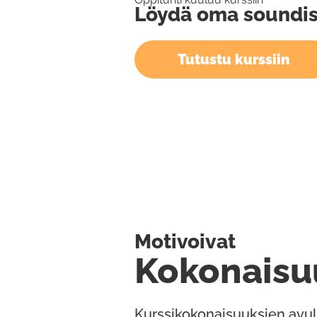
Löydä oma soundis
Tutustu kurssiin
Motivoivat
Kokonaisu
Kurssikokonaisuuksien avul