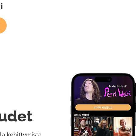
i
udet
la kehittymistä