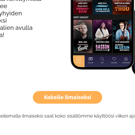
kee
Lyhyiden
ksi
alien avulla
a!
Kokeile Ilmaiseksi
eilemalla ilmaiseksi saat koko sisältömme käyttöösi viikon aja