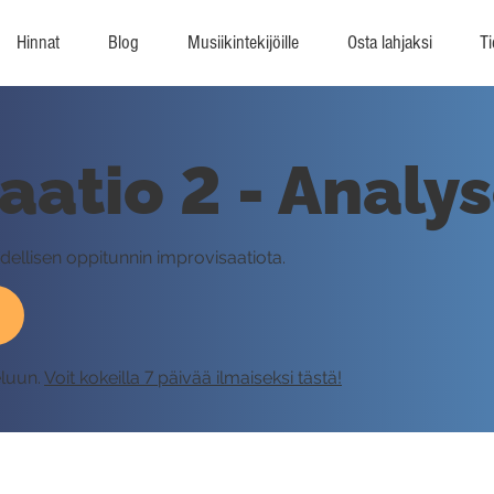
Hinnat
Blog
Musiikintekijöille
Osta lahjaksi
Ti
aatio 2 - Analys
edellisen oppitunnin improvisaatiota.
eluun.
Voit kokeilla 7 päivää ilmaiseksi tästä!