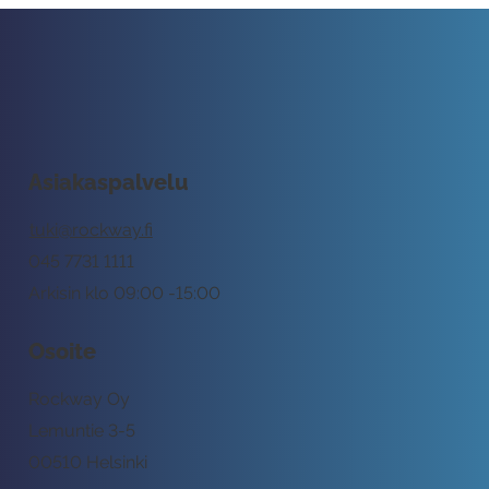
Asiakaspalvelu
tuki@rockway.fi
045 7731 1111
Arkisin klo 09:00 -15:00
Osoite
Rockway Oy
Lemuntie 3-5
00510 Helsinki