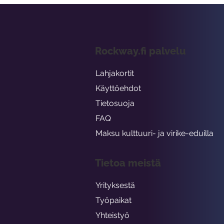
Rockway.fi palvelu
Lahjakortit
Käyttöehdot
Tietosuoja
FAQ
Maksu kulttuuri- ja virike-eduilla
Tietoa meistä
Yrityksestä
Työpaikat
Yhteistyö