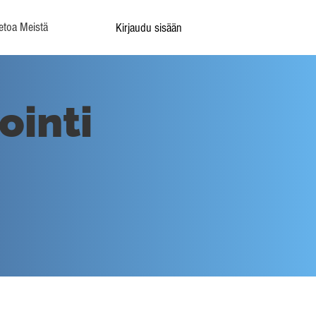
etoa Meistä
Kirjaudu sisään
ointi