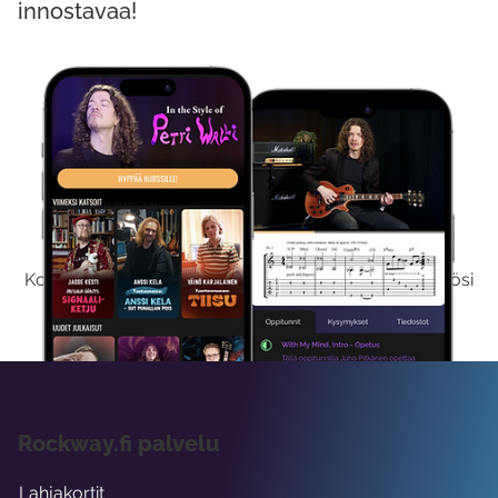
innostavaa!
Kokeile Ilmaiseksi
Kokeilemalla ilmaiseksi saat koko sisältömme käyttöösi
viikon ajaksi.
Rockway.fi palvelu
Lahjakortit