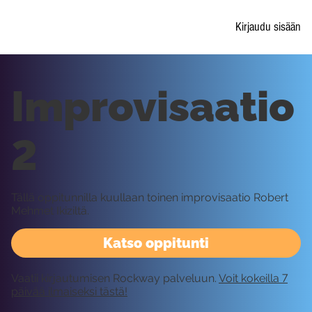
Kirjaudu sisään
Improvisaatio
2
Tällä oppitunnilla kuullaan toinen improvisaatio Robert
Mehmet Ikiziltä.
Katso oppitunti
Vaatii kirjautumisen Rockway palveluun.
Voit kokeilla 7
päivää ilmaiseksi tästä!