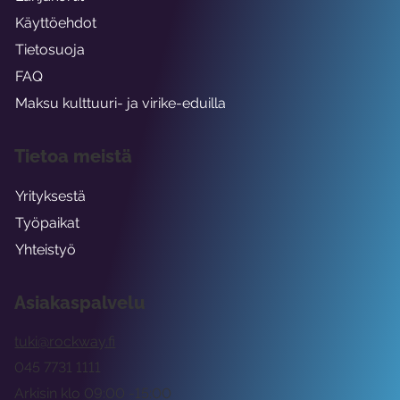
Käyttöehdot
Tietosuoja
FAQ
Maksu kulttuuri- ja virike-eduilla
Tietoa meistä
Yrityksestä
Työpaikat
Yhteistyö
Asiakaspalvelu
tuki@rockway.fi
045 7731 1111
Arkisin klo 09:00 -15:00