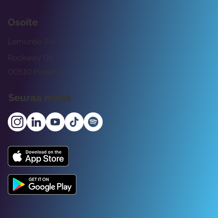
Osoite
Lemuntie 3-5
Rockway Oy
00510 Helsinki
Seuraa meitä