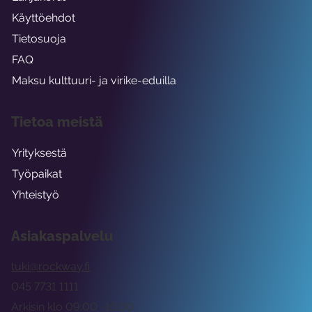
Käyttöehdot
Tietosuoja
FAQ
Maksu kulttuuri- ja virike-eduilla
Tietoa meistä
Yrityksestä
Työpaikat
Yhteistyö
Asiakaspalvelu
tuki@rockway.fi
045 7731 1111
Arkisin klo 09:00 -15:00