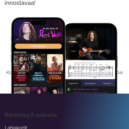
innostavaa!
Kokeile Ilmaiseksi
Kokeilemalla ilmaiseksi saat koko sisältömme käyttöösi
viikon ajaksi.
Rockway.fi palvelu
Lahjakortit