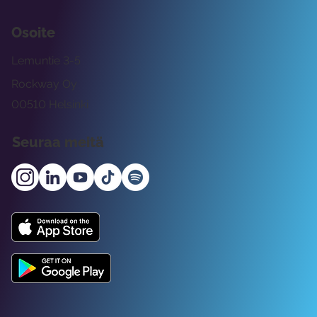
Osoite
Lemuntie 3-5
Rockway Oy
00510 Helsinki
Seuraa meitä