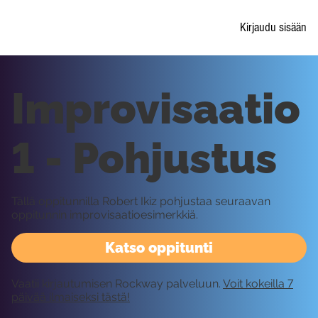
Kirjaudu sisään
Improvisaatio
1 - Pohjustus
Tällä oppitunnilla Robert Ikiz pohjustaa seuraavan
oppitunnin improvisaatioesimerkkiä.
Katso oppitunti
Vaatii kirjautumisen Rockway palveluun.
Voit kokeilla 7
päivää ilmaiseksi tästä!