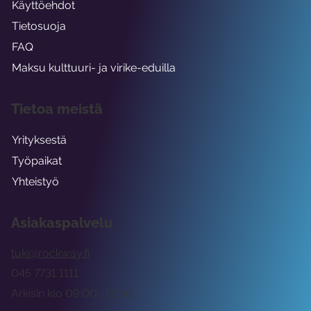
Käyttöehdot
Tietosuoja
FAQ
Maksu kulttuuri- ja virike-eduilla
Tietoa meistä
Yrityksestä
Työpaikat
Yhteistyö
Asiakaspalvelu
tuki@rockway.fi
045 7731 1111
Arkisin klo 09:00 -15:00