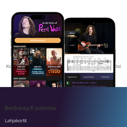
Kokeile Ilmaiseksi
Kokeilemalla ilmaiseksi saat koko sisältömme käyttöösi
viikon ajaksi.
Rockway.fi palvelu
Lahjakortit