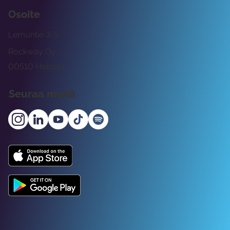
Osoite
Lemuntie 3-5
Rockway Oy
00510 Helsinki
Seuraa meitä