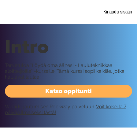
Kirjaudu sisään
Intro
Tervetuloa "Löydä oma äänesi - Laulutekniikkaa
aloittelijoille" -kurssille. Tämä kurssi sopii kaikille, jotka
haluavat laulaa.
Katso oppitunti
Vaatii kirjautumisen Rockway palveluun.
Voit kokeilla 7
päivää ilmaiseksi tästä!