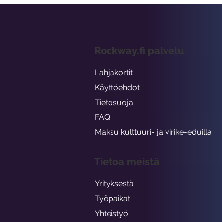
Rockway.fi palvelu
Lahjakortit
Käyttöehdot
Tietosuoja
FAQ
Maksu kulttuuri- ja virike-eduilla
Tietoa meistä
Yrityksestä
Työpaikat
Yhteistyö