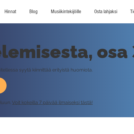
Hinnat
Blog
Musiikintekijöille
Osta lahjaksi
Ti
elemisesta, osa 
tellessa syytä kiinnittää erityistä huomiota.
eluun.
Voit kokeilla 7 päivää ilmaiseksi tästä!