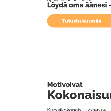
Löydä oma äänesi - 
Tutustu kurssiin
Motivoivat
Kokonaisu
Kurssikokonaisuuksien avul