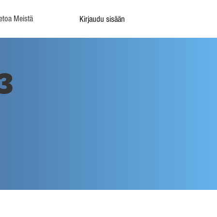
etoa Meistä
Kirjaudu sisään
3