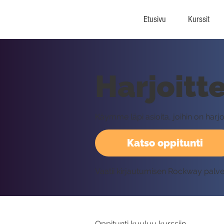
Etusivu
Kurssit
Harjoitt
Käymme läpi asioita, joihin on harjoi
Katso oppitunti
Vaatii kirjautumisen Rockway palv
Oppitunti kuuluu kurssiin