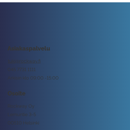
Asiakaspalvelu
tuki@rockway.fi
045 7731 1111
Arkisin klo 09:00 -15:00
Osoite
Rockway Oy
Lemuntie 3-5
00510 Helsinki