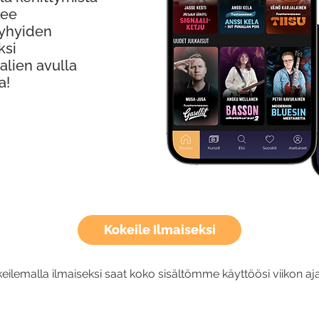
kee
Lyhyiden
ksi
alien avulla
a!
Kokeile Ilmaiseksi
eilemalla ilmaiseksi saat koko sisältömme käyttöösi viikon aja