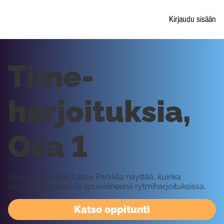
Kirjaudu sisään
Time-
harjoituksia,
Osa 1
Tällä oppitunnilla Lasse Parkkila näyttää, kuinka
käytetään loopperia apuvälineenä rytmiharjoituksissa.
Katso oppitunti