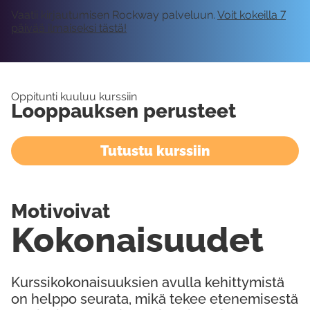
Vaatii kirjautumisen Rockway palveluun.
Voit kokeilla 7
päivää ilmaiseksi tästä!
Oppitunti kuuluu kurssiin
Looppauksen perusteet
Tutustu kurssiin
Motivoivat
Kokonaisuudet
Kurssikokonaisuuksien avulla kehittymistä
on helppo seurata, mikä tekee etenemisestä