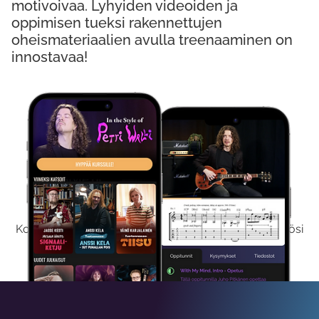
motivoivaa. Lyhyiden videoiden ja
oppimisen tueksi rakennettujen
oheismateriaalien avulla treenaaminen on
innostavaa!
Kokeile Ilmaiseksi
Kokeilemalla ilmaiseksi saat koko sisältömme käyttöösi
viikon ajaksi.