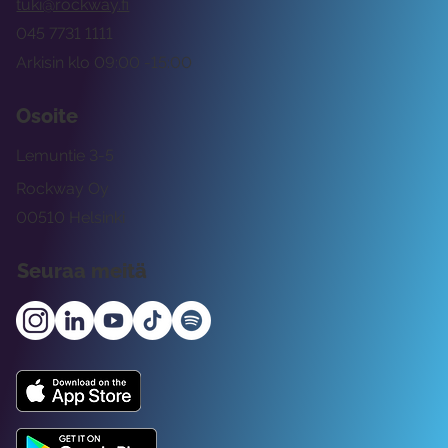
tuki@rockway.fi
045 7731 1111
Arkisin klo 09:00 -15:00
Osoite
Lemuntie 3-5
Rockway Oy
00510 Helsinki
Seuraa meitä