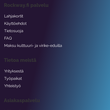
Rockway.fi palvelu
Lahjakortit
Käyttöehdot
Tietosuoja
FAQ
Maksu kulttuuri- ja virike-eduilla
Tietoa meistä
Yrityksestä
Työpaikat
Yhteistyö
Asiakaspalvelu