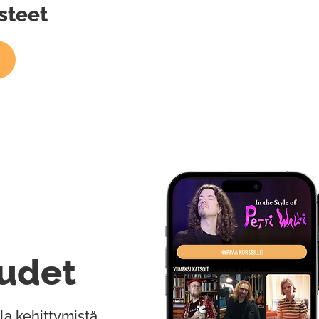
steet
udet
la kehittymistä