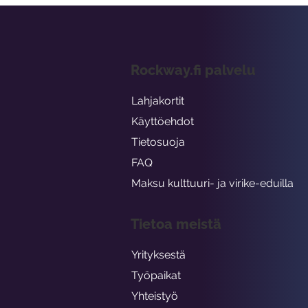
Rockway.fi palvelu
Lahjakortit
Käyttöehdot
Tietosuoja
FAQ
Maksu kulttuuri- ja virike-eduilla
Tietoa meistä
Yrityksestä
Työpaikat
Yhteistyö