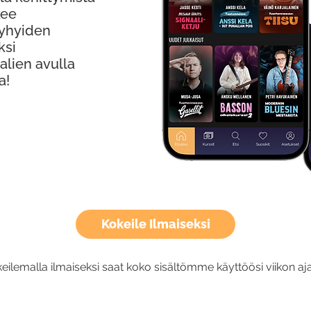
kee
Lyhyiden
ksi
alien avulla
a!
Kokeile Ilmaiseksi
eilemalla ilmaiseksi saat koko sisältömme käyttöösi viikon aja