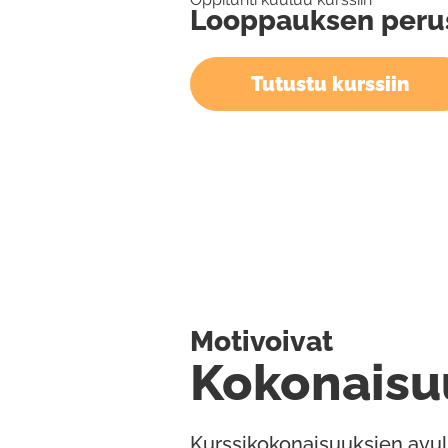
Looppauksen peru
Tutustu kurssiin
Motivoivat
Kokonaisu
Kurssikokonaisuuksien avul