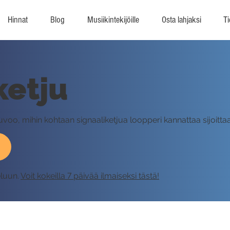
Hinnat
Blog
Musiikintekijöille
Osta lahjaksi
Ti
ketju
uvoo, mihin kohtaan signaaliketjua loopperi kannattaa sijoittaa
eluun.
Voit kokeilla 7 päivää ilmaiseksi tästä!