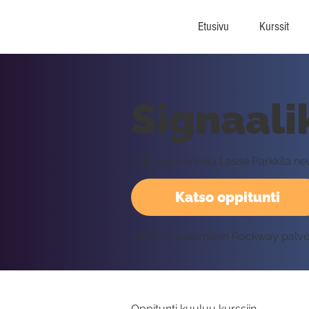
Etusivu
Kurssit
Signaali
Tällä oppitunnilla Lasse Parkkila ne
Katso oppitunti
Vaatii kirjautumisen Rockway palv
Oppitunti kuuluu kurssiin