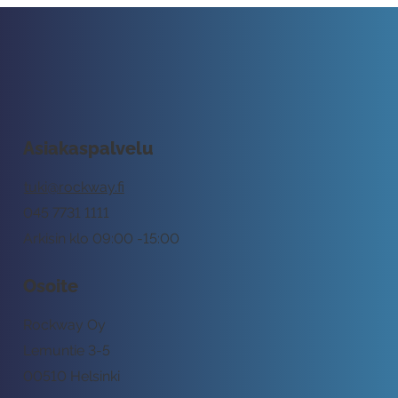
Asiakaspalvelu
tuki@rockway.fi
045 7731 1111
Arkisin klo 09:00 -15:00
Osoite
Rockway Oy
Lemuntie 3-5
00510 Helsinki