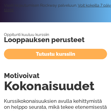
Vaatii kirjautumisen Rockway palveluun.
Voit kokeilla 7 päi
tästä!
Oppitunti kuuluu kurssiin
Looppauksen perusteet
Tutustu kurssiin
Motivoivat
Kokonaisuudet
Kurssikokonaisuuksien avulla kehittymistä
on helppo seurata, mikä tekee etenemisestä