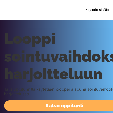
Kirjaudu sisään
Looppi
sointuvaihdok
harjoitteluun
Tällä oppitunnilla käytetään loopperia apuna sointuvaihdo
harjoittelussa.
Katso oppitunti