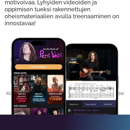
motivoivaa. Lyhyiden videoiden ja
oppimisen tueksi rakennettujen
oheismateriaalien avulla treenaaminen on
innostavaa!
Kokeile Ilmaiseksi
Kokeilemalla ilmaiseksi saat koko sisältömme käyttöösi
viikon ajaksi.