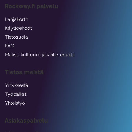
Rockway.fi palvelu
Lahjakortit
Käyttöehdot
Tietosuoja
FAQ
Maksu kulttuuri- ja virike-eduilla
Tietoa meistä
Yrityksestä
Työpaikat
Yhteistyö
Asiakaspalvelu