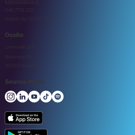
tuki@rockway.fi
045 7731 1111
Arkisin klo 09:00 -15:00
Osoite
Lemuntie 3-5
Rockway Oy
00510 Helsinki
Seuraa meitä