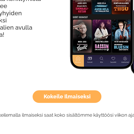
kee
Lyhyiden
ksi
alien avulla
a!
Kokeile Ilmaiseksi
eilemalla ilmaiseksi saat koko sisältömme käyttöösi viikon aja