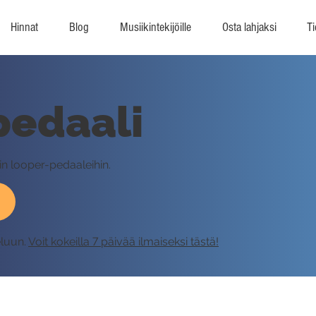
Hinnat
Blog
Musiikintekijöille
Osta lahjaksi
Ti
pedaali
iin looper-pedaaleihin.
eluun.
Voit kokeilla 7 päivää ilmaiseksi tästä!