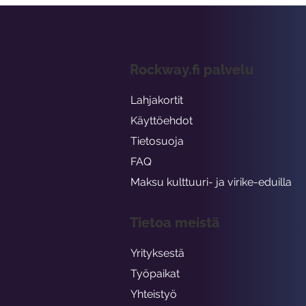
Rockway.fi palvelu
Lahjakortit
Käyttöehdot
Tietosuoja
FAQ
Maksu kulttuuri- ja virike-eduilla
Tietoa meistä
Yrityksestä
Työpaikat
Yhteistyö