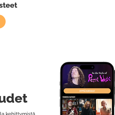
steet
udet
la kehittymistä