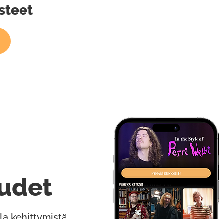
steet
udet
la kehittymistä