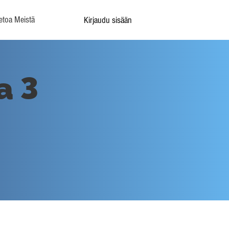
etoa Meistä
Kirjaudu sisään
a 3