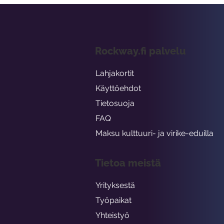
Rockway.fi palvelu
Lahjakortit
Käyttöehdot
Tietosuoja
FAQ
Maksu kulttuuri- ja virike-eduilla
Tietoa meistä
Yrityksestä
Työpaikat
Yhteistyö