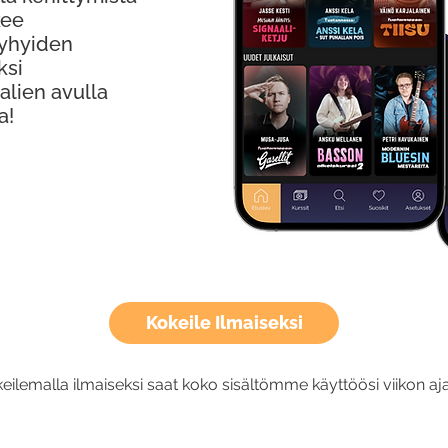
kee
Lyhyiden
ksi
alien avulla
a!
Kokeile Ilmaiseksi
eilemalla ilmaiseksi saat koko sisältömme käyttöösi viikon aja