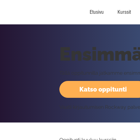
Etusivu
Kurssit
Ensimmäi
Tällä oppitunnilla jatkamme ensim
Katso oppitunti
Vaatii kirjautumisen Rockway palv
Oppitunti kuuluu kurssiin