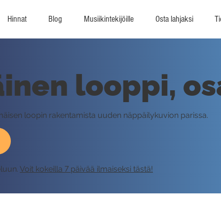
Hinnat
Blog
Musiikintekijöille
Osta lahjaksi
Ti
nen looppi, os
mäisen loopin rakentamista uuden näppäilykuvion parissa.
eluun.
Voit kokeilla 7 päivää ilmaiseksi tästä!