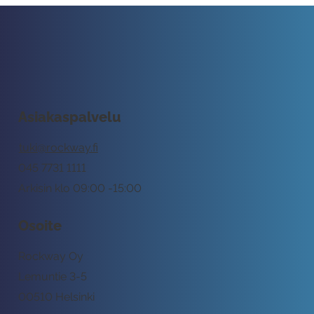
Asiakaspalvelu
tuki@rockway.fi
045 7731 1111
Arkisin klo 09:00 -15:00
Osoite
Rockway Oy
Lemuntie 3-5
00510 Helsinki