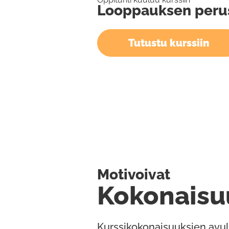
Looppauksen peru
Tutustu kurssiin
Motivoivat
Kokonaisu
Kurssikokonaisuuksien avul