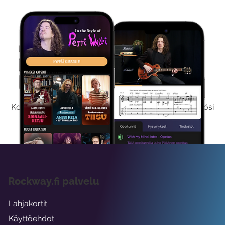
Kokeile Ilmaiseksi
Kokeilemalla ilmaiseksi saat koko sisältömme käyttöösi
viikon ajaksi.
Rockway.fi palvelu
Lahjakortit
Käyttöehdot