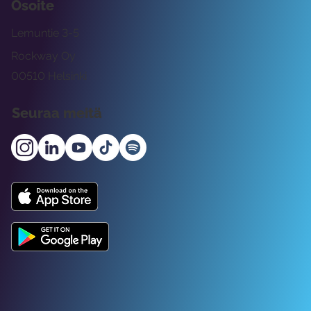
Osoite
Lemuntie 3-5
Rockway Oy
00510 Helsinki
Seuraa meitä