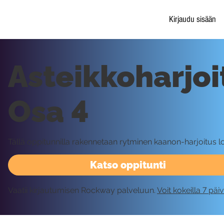
Kirjaudu sisään
Asteikkoharjoi
Osa 4
Tällä oppitunnilla rakennetaan rytminen kaanon-harjoitus 
Katso oppitunti
Vaatii kirjautumisen Rockway palveluun.
Voit kokeilla 7 päi