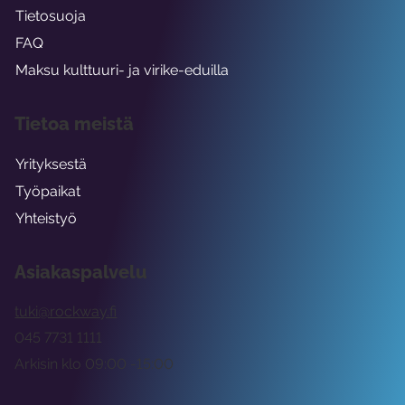
Tietosuoja
FAQ
Maksu kulttuuri- ja virike-eduilla
Tietoa meistä
Yrityksestä
Työpaikat
Yhteistyö
Asiakaspalvelu
tuki@rockway.fi
045 7731 1111
Arkisin klo 09:00 -15:00